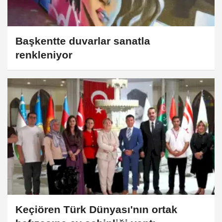
Başkentte duvarlar sanatla
renkleniyor
Keçiören Türk Dünyası'nın ortak