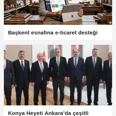
Başkent esnafına e-ticaret desteği
Konya Heyeti Ankara’da çeşitli