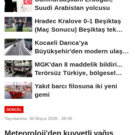
Suudi Arabistan yolcusu
Hradec Kralove 0-1 Beşiktaş
(Maç Sonucu) Beşiktaş tek
golle avantajı...
Kocaeli Darıca’ya
Büyükşehir'den modern ulaşım
yatırımı
MGK'dan 8 maddelik bildiri...
Terörsüz Türkiye, bölgesel
güvenlik...
Yakıt barcı filosuna iki yeni
gemi
GÜNCEL
Yayınlanma: 30 Mayıs 2026 - 08:06
Meteoroloji'den kuvvetli yağış