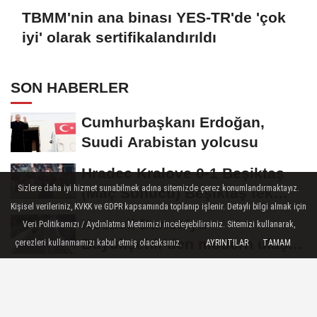
TBMM'nin ana binası YES-TR'de 'çok
iyi' olarak sertifikalandırıldı
SON HABERLER
Cumhurbaşkanı Erdoğan,
Suudi Arabistan yolcusu
Hradec Kralove 0-1 Beşiktaş
Sizlere daha iyi hizmet sunabilmek adına sitemizde çerez konumlandırmaktayız.
(Maç Sonucu) Beşiktaş tek
Kişisel verileriniz, KVKK ve GDPR kapsamında toplanıp işlenir. Detaylı bilgi almak için
golle avantajı...
Kocaeli Darıca’ya
Veri Politikamızı / Aydınlatma Metnimizi inceleyebilirsiniz. Sitemizi kullanarak,
Büyükşehir'den modern ulaşım
çerezleri kullanmamızı kabul etmiş olacaksınız.
AYRINTILAR
TAMAM
yatırımı
MGK'dan 8 maddelik bildiri...
Terörsüz Türkiye, bölgesel
güvenlik...