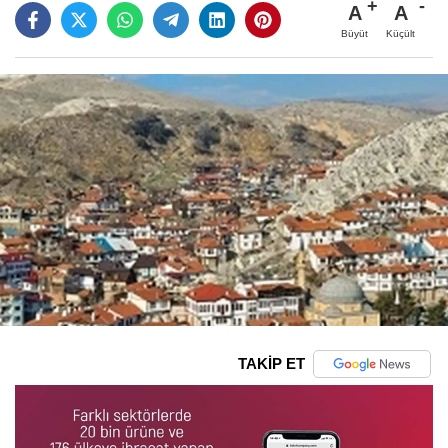
A
A
Büyüt
Küçült
TAKİP ET