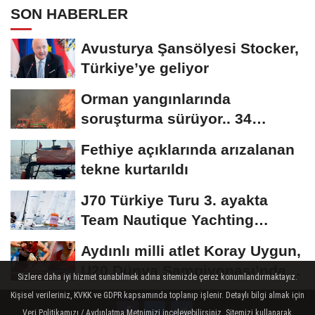
SON HABERLER
Avusturya Şansölyesi Stocker,
Türkiye’ye geliyor
Orman yangınlarında
soruşturma sürüyor.. 34
şüpheliden 9'u tutuklandı
Fethiye açıklarında arızalanan
tekne kurtarıldı
J70 Türkiye Turu 3. ayakta
Team Nautique Yachting
şampiyonluğu elde...
Aydınlı milli atlet Koray Uygun,
U20 Dünya Şampiyonası’nda
Sizlere daha iyi hizmet sunabilmek adına sitemizde çerez konumlandırmaktayız.
yarı...
Kişisel verileriniz, KVKK ve GDPR kapsamında toplanıp işlenir. Detaylı bilgi almak için
Veri Politikamızı / Aydınlatma Metnimizi inceleyebilirsiniz. Sitemizi kullanarak,