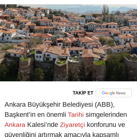
TAKİP ET
Ankara Büyükşehir Belediyesi (ABB),
Başkent’in en önemli
simgelerinden
Tarihi
Kalesi’nde
konforunu ve
Ankara
Ziyaretçi
güvenliğini artırmak amacıyla kapsamlı