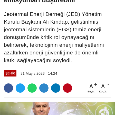
emisyonları düşürebilir
Jeotermal Enerji Derneği (JED) Yönetim
Kurulu Başkanı Ali Kındap, geliştirilmiş
jeotermal sistemlerin (EGS) temiz enerji
dönüşümünde kritik rol oynayacağını
belirterek, teknolojinin enerji maliyetlerini
azaltırken enerji güvenliğine de önemli
katkı sağlayacağını söyledi.
31 Mayıs 2026 - 14:24
ŞEHIR
A
A
Büyüt
Küçült