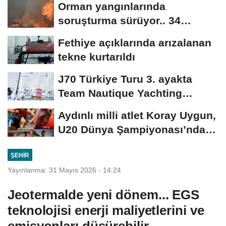
Orman yangınlarında
soruşturma sürüyor.. 34
şüpheliden 9'u tutuklandı
Fethiye açıklarında arızalanan
tekne kurtarıldı
J70 Türkiye Turu 3. ayakta
Team Nautique Yachting
şampiyonluğu elde...
Aydınlı milli atlet Koray Uygun,
U20 Dünya Şampiyonası’nda
yarı...
ŞEHIR
Yayınlanma: 31 Mayıs 2026 - 14:24
Jeotermalde yeni dönem... EGS
teknolojisi enerji maliyetlerini ve