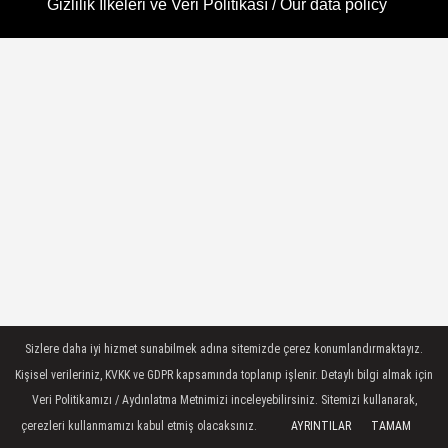
Gizlilik İlkeleri ve Veri Politikası / Our data policy
Sizlere daha iyi hizmet sunabilmek adına sitemizde çerez konumlandırmaktayız.
Kişisel verileriniz, KVKK ve GDPR kapsamında toplanıp işlenir. Detaylı bilgi almak için
Veri Politikamızı / Aydınlatma Metnimizi inceleyebilirsiniz. Sitemizi kullanarak,
çerezleri kullanmamızı kabul etmiş olacaksınız.
AYRINTILAR
TAMAM