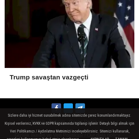
Trump savaştan vazgeçti
Sizlere daha iyi hizmet sunabilmek adına sitemizde çerez konumlandırmaktayız.
Künye
İletişim
Çerez Politikası
Kişisel verileriniz, KVKK ve GDPR kapsamında toplanıp işlenir. Detaylı bilgi almak için
Veri Politikamızı / Aydınlatma Metnimizi inceleyebilirsiniz. Sitemizi kullanarak,
Gizlilik İlkeleri ve Veri Politikası / Our data policy