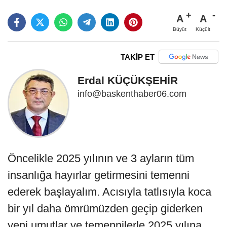
A
A
Büyüt
Küçült
TAKİP ET
Erdal KÜÇÜKŞEHİR
info@baskenthaber06.com
Öncelikle 2025 yılının ve 3 ayların tüm
insanlığa hayırlar getirmesini temenni
ederek başlayalım. Acısıyla tatlısıyla koca
bir yıl daha ömrümüzden geçip giderken
yeni umutlar ve temennilerle 2025 yılına