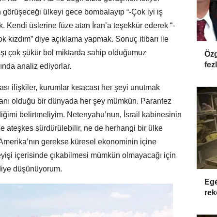
n görüşeceği ülkeyi gece bombalayıp “-Çok iyi iş
Kendi üslerine füze atan İran’a teşekkür ederek “-
 kızdım” diye açıklama yapmak. Sonuç itibarı ile
vaşı çok şükür bol miktarda sahip olduğumuz
Özg
fez
ında analiz ediyorlar.
rası ilişkiler, kurumlar kısacası her şeyi unutmak
kanı olduğu bir dünyada her şey mümkün. Parantez
iğimi belirtmeliyim. Netenyahu’nun, İsrail kabinesinin
 ateşkes sürdürülebilir, ne de herhangi bir ülke
 Amerika’nın gerekse küresel ekonominin içine
eyişi içerisinde çıkabilmesi mümkün olmayacağı için
 diye düşünüyorum.
Ege
rek