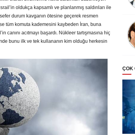
srail’in oldukça kapsamlı ve planlanmış saldırıları ile
u sefer durum kavganın ötesine geçerek resmen
Ahmet Efendi
se tüm komuta kademesini kaybeden İran, buna
Virüs ve aşılardan
’in canını acıtmayı başardı. Nükleer tartışmasına hiç
sonraki sağlık
inde bunu ilk ve tek kullananın kim olduğu herkesin
problemleri ve çözüm
yolları
ÇOK