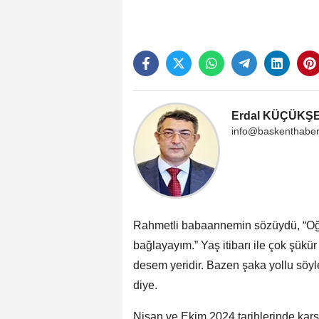
Erdal KÜÇÜKŞ
info@baskenthabe
Rahmetli babaannemin sözüydü, “Oğlum
bağlayayım.” Yaş itibarı ile çok şük
desem yeridir. Bazen şaka yollu söyl
diye.
Nisan ve Ekim 2024 tarihlerinde karşıl