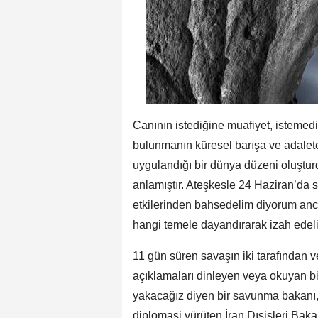
Canının istediğine muafiyet, istemed
bulunmanın küresel barışa ve adalet
uygulandığı bir dünya düzeni oluştur
anlamıştır. Ateşkesle 24 Haziran’da
etkilerinden bahsedelim diyorum anc
hangi temele dayandırarak izah edel
11 gün süren savaşın iki tarafından v
açıklamaları dinleyen veya okuyan bir
yakacağız diyen bir savunma bakanı, 
diplomasi yürüten İran Dışişleri Bakan