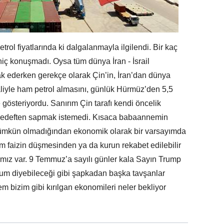
rol fiyatlarında ki dalgalanmayla ilgilendi. Bir kaç
iç konuşmadı. Oysa tüm dünya İran - İsrail
k ederken gerekçe olarak Çin’in, İran’dan dünya
haliyle ham petrol almasını, günlük Hürmüz’den 5,5
 gösteriyordu. Sanırım Çin tarafı kendi öncelik
 hedeften sapmak istemedi. Kısaca babaannemin
mümkün olmadığından ekonomik olarak bir varsayımda
im faizin düşmesinden ya da kurun rekabet edilebilir
mız var. 9 Temmuz’a sayılı günler kala Sayın Trump
orum diyebileceği gibi şapkadan başka tavşanlar
m bizim gibi kırılgan ekonomileri neler bekliyor