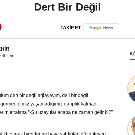
Dert Bir Değil
TAKİP ET
EHİR
K
r06.com
Erdal KÜÇÜKŞEHİR
Üretim mi? Hizmetler
mi?
 dert bir değil ağlayayım, deli bir değil
ür görmediğimiz yaşamadığımız gariplik kalmadı
erim etrafıma “-Şu uzaylılar acaba ne zaman gelir ki?”
Emrullah Bilgin
Yapay Zeka ve
Ekonomik Teoriler
ıklı olarak birbirlerine hava saldırıları düzenleyen