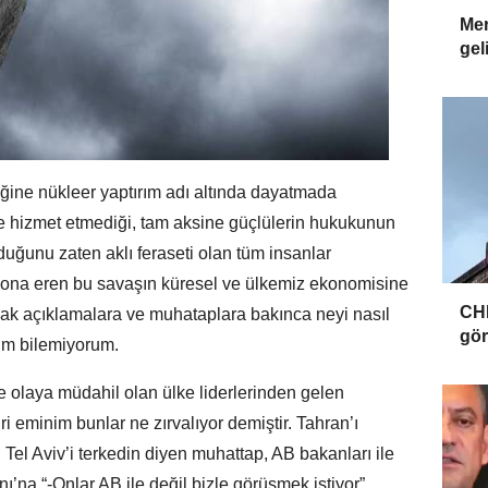
Mer
gel
iğine nükleer yaptırım adı altında dayatmada
e hizmet etmediği, tam aksine güçlülerin hukukunun
duğunu zaten aklı feraseti olan tüm insanlar
 sona eren bu savaşın küresel ve ülkemiz ekonomisine
CHP
ak açıklamalara ve muhataplara bakınca neyi nasıl
gör
im bilemiyorum.
e olaya müdahil olan ülke liderlerinden gelen
i eminim bunlar ne zırvalıyor demiştir. Tahran’ı
Tel Aviv’i terkedin diyen muhattap, AB bakanları ile
ı’na “-Onlar AB ile değil bizle görüşmek istiyor”