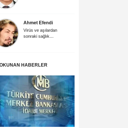
Ahmet Efendi
Ahmet E
Virüs ve aşılardan
Virüs ve 
sonraki sağlık
sonraki s
problemleri ve çözüm
probleml
yolları
yolları
 OKUNAN HABERLER