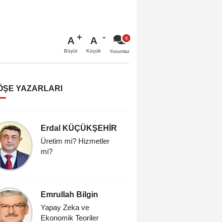
A
A
Büyüt
Küçült
Yorumlar
ÖŞE YAZARLARI
Erdal KÜÇÜKŞEHİR
Erdal 
Üretim mi? Hizmetler
Üretim mi
mi?
mi?
Emrullah Bilgin
Emrullah
Yapay Zeka ve
Yapay Ze
Ekonomik Teoriler
Ekonomik 