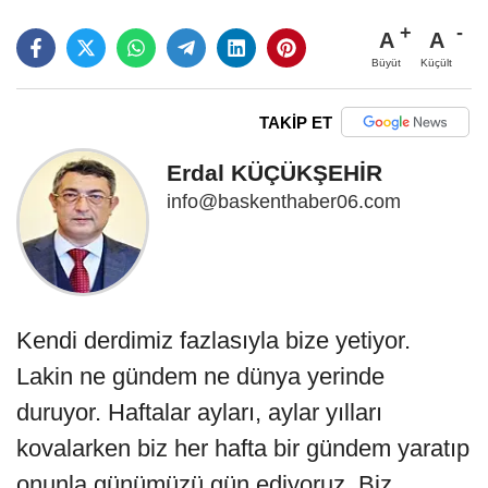
A
A
Büyüt
Küçült
TAKİP ET
Erdal KÜÇÜKŞEHİR
info@baskenthaber06.com
Kendi derdimiz fazlasıyla bize yetiyor.
Lakin ne gündem ne dünya yerinde
duruyor. Haftalar ayları, aylar yılları
kovalarken biz her hafta bir gündem yaratıp
onunla günümüzü gün ediyoruz. Biz