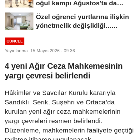
oğul kampı Ağustos'ta da
sürecek
Özel öğrenci yurtlarına ilişkin
yönetmelik değişikliği...
Geçiş...
GÜNCEL
Yayınlanma: 15 Mayıs 2026 - 09:36
4 yeni Ağır Ceza Mahkemesinin
yargı çevresi belirlendi
Hâkimler ve Savcılar Kurulu kararıyla
Sandıklı, Serik, Suşehri ve Ortaca’da
kurulan yeni ağır ceza mahkemelerinin
yargı çevreleri resmen belirlendi.
Düzenleme, mahkemelerin faaliyete geçtiği
tarihten itibaren uygulanacak.