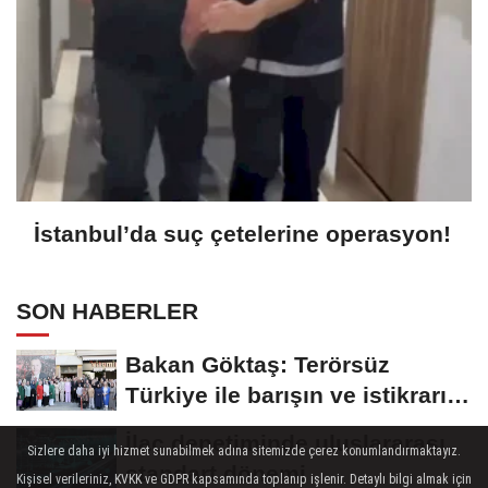
İstanbul’da suç çetelerine operasyon!
SON HABERLER
Bakan Göktaş: Terörsüz
Türkiye ile barışın ve istikrarın
güçlendiği...
İlaç denetiminde uluslararası
Sizlere daha iyi hizmet sunabilmek adına sitemizde çerez konumlandırmaktayız.
standart dönemi
Kişisel verileriniz, KVKK ve GDPR kapsamında toplanıp işlenir. Detaylı bilgi almak için