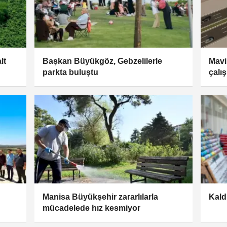
lt
Başkan Büyükgöz, Gebzelilerle
Mavi
parkta buluştu
çalı
Manisa Büyükşehir zararlılarla
Kald
mücadelede hız kesmiyor