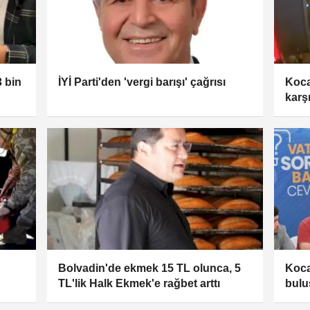
 bin
İYİ Parti'den 'vergi barışı' çağrısı
Koca
karşı
Bolvadin'de ekmek 15 TL olunca, 5
Koca
TL'lik Halk Ekmek'e rağbet arttı
bulu