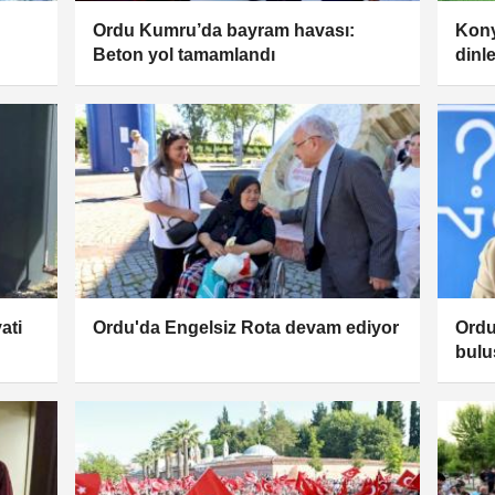
Ordu Kumru’da bayram havası:
Kony
Beton yol tamamlandı
dinl
ati
Ordu'da Engelsiz Rota devam ediyor
Ordu
bulu