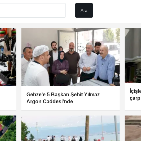
İçişl
Gebze'e 5 Başkan Şehit Yılmaz
çarpı
Argon Caddesi'nde
vatan