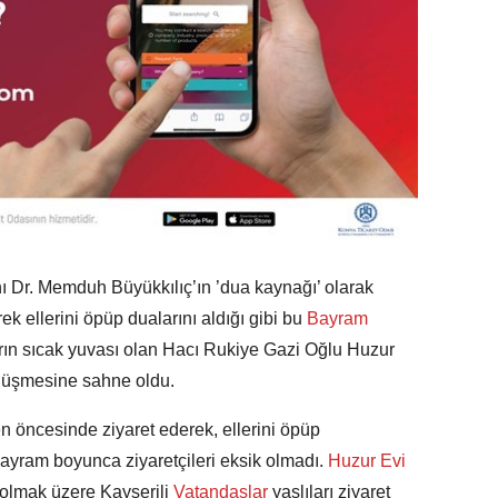
 Dr. Memduh Büyükkılıç’ın ’dua kaynağı’ olarak
ek ellerini öpüp dualarını aldığı gibi bu
Bayram
rların sıcak yuvası olan Hacı Rukiye Gazi Oğlu Huzur
nüşmesine sahne oldu.
 öncesinde ziyaret ederek, ellerini öpüp
 bayram boyunca ziyaretçileri eksik olmadı.
Huzur Evi
olmak üzere Kayserili
Vatandaşlar
yaşlıları ziyaret