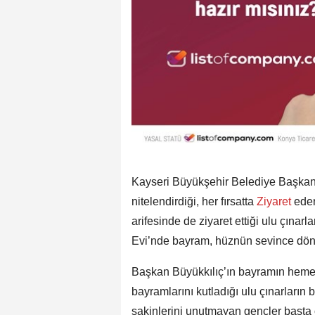
Kayseri Büyükşehir Belediye Başkanı
nitelendirdiği, her fırsatta
Ziyaret
eder
arifesinde de ziyaret ettiği ulu çına
Evi’nde bayram, hüznün sevince dö
Başkan Büyükkılıç’ın bayramın hemen
bayramlarını kutladığı ulu çınarların
sakinlerini unutmayan gençler başta 