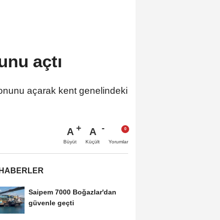
unu açtı
ezonunu açarak kent genelindeki
A
A
Büyüt
Küçült
Yorumlar
 HABERLER
Saipem 7000 Boğazlar'dan
güvenle geçti