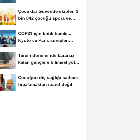
Çocuklar Güvende ekipleri 9
bin 842 çocuğu spora ve
sosyal faaliyetlere...
COP31 için kritik hamle...
Kyoto ve Paris süreçleri
Türkiye’de yönetilecek
Tercih döneminde kararsız
kalan gençlere bilimsel yol
haritası......
Çocuğun diş sağlığı sadece
fırçalamaktan ibaret değil