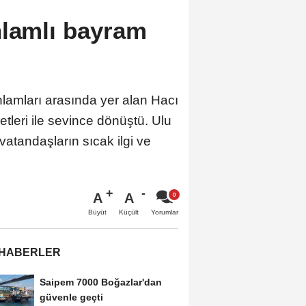
nlamlı bayram
nlamları arasında yer alan Hacı
tleri ile sevince dönüştü. Ulu
vatandaşların sıcak ilgi ve
A
A
Büyüt
Küçült
Yorumlar
 HABERLER
Saipem 7000 Boğazlar'dan
güvenle geçti