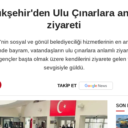
kşehir'den Ulu Çınarlara a
ziyareti
nin sosyal ve gönül belediyeciliği hizmetlerinin en a
e bayram, vatandaşların ulu çınarlara anlamlı ziyare
 gençler başta olmak üzere kendilerini ziyarete gelen 
sevgisiyle güldü.
TAKİP ET
SON