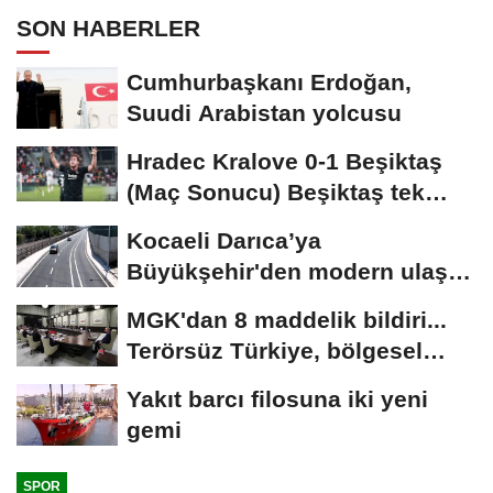
SON HABERLER
Cumhurbaşkanı Erdoğan,
Suudi Arabistan yolcusu
Hradec Kralove 0-1 Beşiktaş
(Maç Sonucu) Beşiktaş tek
golle avantajı...
Kocaeli Darıca’ya
Büyükşehir'den modern ulaşım
yatırımı
MGK'dan 8 maddelik bildiri...
Terörsüz Türkiye, bölgesel
güvenlik...
Yakıt barcı filosuna iki yeni
gemi
SPOR