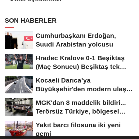
SON HABERLER
Cumhurbaşkanı Erdoğan,
Suudi Arabistan yolcusu
Hradec Kralove 0-1 Beşiktaş
(Maç Sonucu) Beşiktaş tek
golle avantajı...
Kocaeli Darıca’ya
Büyükşehir'den modern ulaşım
yatırımı
MGK'dan 8 maddelik bildiri...
Terörsüz Türkiye, bölgesel
güvenlik...
Yakıt barcı filosuna iki yeni
gemi