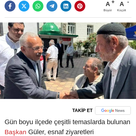
A
A
Büyüt
Küçült
TAKİP ET
Gün boyu ilçede çeşitli temaslarda bulunan
Güler, esnaf ziyaretleri
Başkan