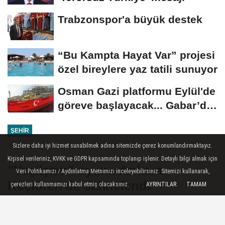
Trabzonspor'a büyük destek
“Bu Kampta Hayat Var” projesi
özel bireylere yaz tatili sunuyor
Osman Gazi platformu Eylül'de
göreve başlayacak... Gabar’da
günlük...
ŞEHIR
Yayınlanma: 04 Haziran 2026 - 12:08
Sizlere daha iyi hizmet sunabilmek adına sitemizde çerez konumlandırmaktayız.
Kişisel verileriniz, KVKK ve GDPR kapsamında toplanıp işlenir. Detaylı bilgi almak için
"Yeşilçam" oyunu Ankara
Veri Politikamızı / Aydınlatma Metnimizi inceleyebilirsiniz. Sitemizi kullanarak,
Keçiören'de sahnelendi
çerezleri kullanmamızı kabul etmiş olacaksınız.
AYRINTILAR
TAMAM
Ankara Keçiören Belediyesi’nin ev