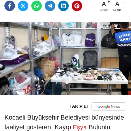
A
A
Büyüt
Küçült
TAKİP ET
Kocaeli Büyükşehir Belediyesi bünyesinde
faaliyet gösteren “Kayıp
Buluntu
Eşya