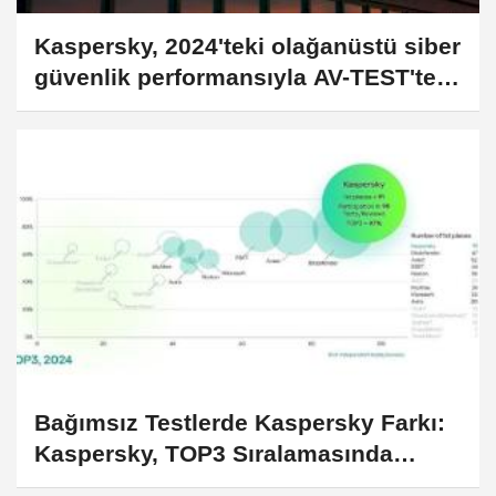
Kaspersky, 2024'teki olağanüstü siber
güvenlik performansıyla AV-TEST'ten
dokuz "En İyi" ödülü kazandı
Bağımsız Testlerde Kaspersky Farkı:
Kaspersky, TOP3 Sıralamasında
%97'lik Başarı Elde Etti