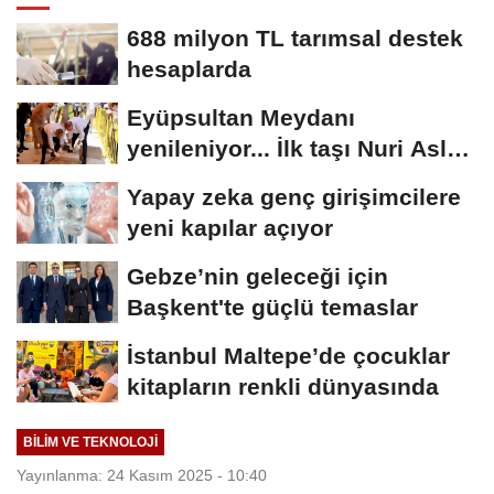
688 milyon TL tarımsal destek
hesaplarda
Eyüpsultan Meydanı
yenileniyor... İlk taşı Nuri Aslan
koydu
Yapay zeka genç girişimcilere
yeni kapılar açıyor
Gebze’nin geleceği için
Başkent'te güçlü temaslar
İstanbul Maltepe’de çocuklar
kitapların renkli dünyasında
BILIM VE TEKNOLOJI
Yayınlanma: 24 Kasım 2025 - 10:40