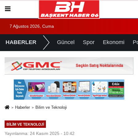
7 Ağustos 2026, Cuma
HABERLER
Güncel
Spor
Ekonomi
Po
Haberler
Bilim ve Teknoloji
BILIM VE TEKNOLOJI
Yayınlanma: 24 Kasım 2025 - 10:42