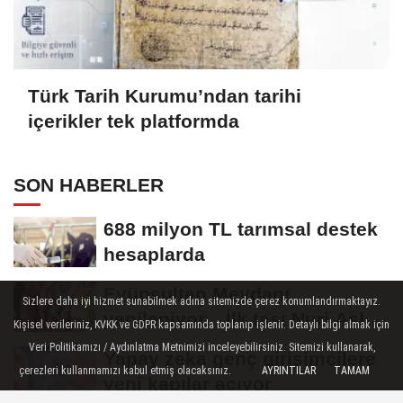
Türk Tarih Kurumu’ndan tarihi
içerikler tek platformda
SON HABERLER
688 milyon TL tarımsal destek
hesaplarda
Eyüpsultan Meydanı
Sizlere daha iyi hizmet sunabilmek adına sitemizde çerez konumlandırmaktayız.
yenileniyor... İlk taşı Nuri Aslan
Kişisel verileriniz, KVKK ve GDPR kapsamında toplanıp işlenir. Detaylı bilgi almak için
koydu
Veri Politikamızı / Aydınlatma Metnimizi inceleyebilirsiniz. Sitemizi kullanarak,
Yapay zeka genç girişimcilere
çerezleri kullanmamızı kabul etmiş olacaksınız.
AYRINTILAR
TAMAM
yeni kapılar açıyor