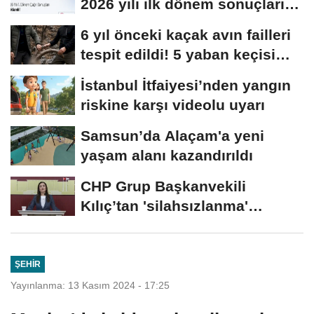
2026 yılı ilk dönem sonuçları
açıklandı
6 yıl önceki kaçak avın failleri
tespit edildi! 5 yaban keçisi
için...
İstanbul İtfaiyesi’nden yangın
riskine karşı videolu uyarı
Samsun’da Alaçam'a yeni
yaşam alanı kazandırıldı
CHP Grup Başkanvekili
Kılıç’tan 'silahsızlanma'
vurgusu
ŞEHIR
Yayınlanma: 13 Kasım 2024 - 17:25