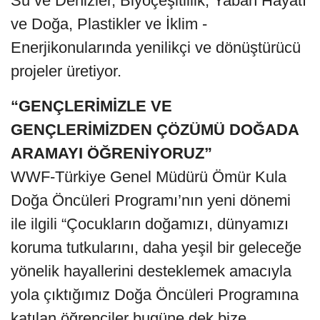
Su ve Denizler, Biyoçeşitlilik, Yaban Hayatı
ve Doğa, Plastikler ve İklim -
Enerjikonularında yenilikçi ve dönüştürücü
projeler üretiyor.
“GENÇLERİMİZLE VE
GENÇLERİMİZDEN ÇÖZÜMÜ DOĞADA
ARAMAYI ÖĞRENİYORUZ”
WWF-Türkiye Genel Müdürü Ömür Kula
Doğa Öncüleri Programı’nın yeni dönemi
ile ilgili “Çocukların doğamızı, dünyamızı
koruma tutkularını, daha yeşil bir geleceğe
yönelik hayallerini desteklemek amacıyla
yola çıktığımız Doğa Öncüleri Programına
katılan öğrenciler bugüne dek bize