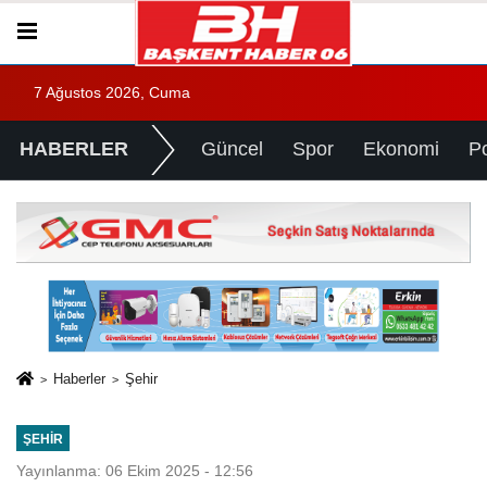
7 Ağustos 2026, Cuma
HABERLER
Güncel
Spor
Ekonomi
Po
Haberler
Şehir
ŞEHIR
Yayınlanma: 06 Ekim 2025 - 12:56