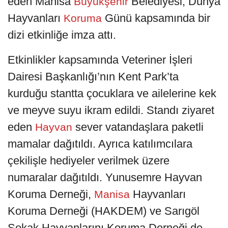
eden Manisa
Belediyesi, Dünya
Büyükşehir
Hayvanları
Günü kapsamında bir
Koruma
dizi etkinliğe imza attı.
Etkinlikler kapsamında Veteriner İşleri
Dairesi Başkanlığı’nın Kent Park’ta
kurduğu stantta çocuklara ve ailelerine kek
ve meyve suyu ikram edildi. Standı ziyaret
eden
sever vatandaşlara paketli
Hayvan
mamalar dağıtıldı. Ayrıca katılımcılara
çekilişle hediyeler verilmek üzere
numaralar dağıtıldı. Yunusemre Hayvan
Koruma Derneği,
Hayvanları
Manisa
Koruma Derneği (HAKDEM) ve Sarıgöl
Sokak Hayvanlarını Koruma Derneği de