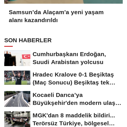
Samsun’da Alaçam'a yeni yaşam
alanı kazandırıldı
SON HABERLER
Cumhurbaşkanı Erdoğan,
Suudi Arabistan yolcusu
Hradec Kralove 0-1 Beşiktaş
(Maç Sonucu) Beşiktaş tek
golle avantajı...
Kocaeli Darıca’ya
Büyükşehir'den modern ulaşım
yatırımı
MGK'dan 8 maddelik bildiri...
Terörsüz Türkiye, bölgesel