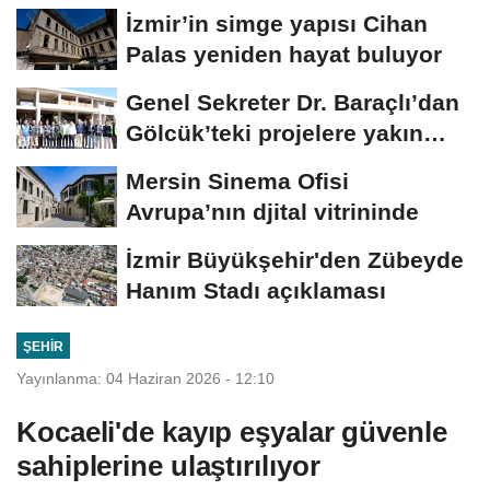
alarmı!
İzmir’in simge yapısı Cihan
Palas yeniden hayat buluyor
Genel Sekreter Dr. Baraçlı’dan
Gölcük’teki projelere yakın
takip
Mersin Sinema Ofisi
Avrupa’nın djital vitrininde
İzmir Büyükşehir'den Zübeyde
Hanım Stadı açıklaması
ŞEHIR
Yayınlanma: 04 Haziran 2026 - 12:10
Kocaeli'de kayıp eşyalar güvenle
sahiplerine ulaştırılıyor