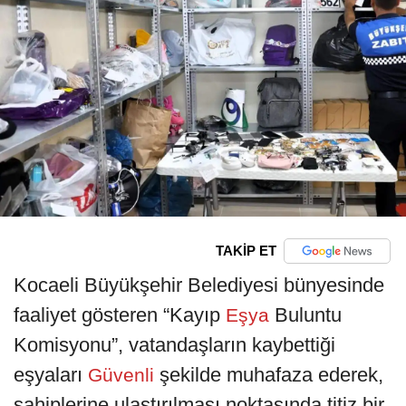
TAKİP ET
Kocaeli Büyükşehir Belediyesi bünyesinde
faaliyet gösteren “Kayıp
Buluntu
Eşya
Komisyonu”, vatandaşların kaybettiği
eşyaları
şekilde muhafaza ederek,
Güvenli
sahiplerine ulaştırılması noktasında titiz bir