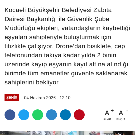
Kocaeli Büyükşehir Belediyesi Zabıta
Dairesi Başkanlığı ile Güvenlik Şube
Müdürlüğü ekipleri, vatandaşların kaybettiği
eşyaları sahipleriyle buluşturmak için
titizlikle çalışıyor. Drone’dan bisiklete, cep
telefonundan takıya kadar yılda 2 binin
üzerinde kayıp eşyanın kayıt altına alındığı
birimde tüm emanetler güvenle saklanarak
sahiplerini bekliyor.
04 Haziran 2026 - 12:10
ŞEHIR
A
A
Büyüt
Küçült