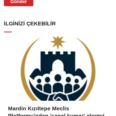
Gönder
İLGINIZI ÇEKEBILIR
Mardin Kızıltepe Meclis
Platformu’ndan 'sanal kumar' alarmı!