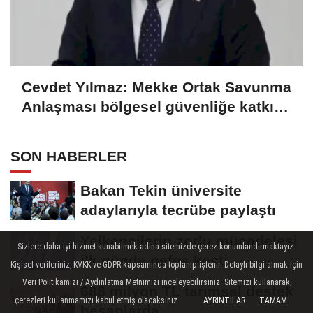
Cevdet Yılmaz: Mekke Ortak Savunma
Anlaşması bölgesel güvenliğe katkı
sağlayacak
SON HABERLER
Bakan Tekin üniversite
adaylarıyla tecrübe paylaştı
Yelkencilerin zorlu mücadelesi
Sizlere daha iyi hizmet sunabilmek adına sitemizde çerez konumlandırmaktayız.
ilk günde nefes kesti
Kişisel verileriniz, KVKK ve GDPR kapsamında toplanıp işlenir. Detaylı bilgi almak için
Veri Politikamızı / Aydınlatma Metnimizi inceleyebilirsiniz. Sitemizi kullanarak,
688 milyon TL tarımsal destek
çerezleri kullanmamızı kabul etmiş olacaksınız.
AYRINTILAR
TAMAM
hesaplarda