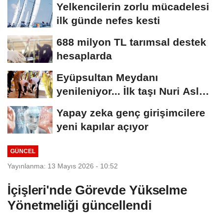
Yelkencilerin zorlu mücadelesi
ilk günde nefes kesti
688 milyon TL tarımsal destek
hesaplarda
Eyüpsultan Meydanı
yenileniyor... İlk taşı Nuri Aslan
koydu
Yapay zeka genç girişimcilere
yeni kapılar açıyor
GÜNCEL
Yayınlanma: 13 Mayıs 2026 - 10:52
İçişleri'nde Görevde Yükselme
Yönetmeliği güncellendi