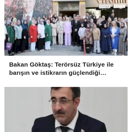
Bakan Göktaş: Terörsüz Türkiye ile
barışın ve istikrarın güçlendiği
gelecek hedefliyoruz