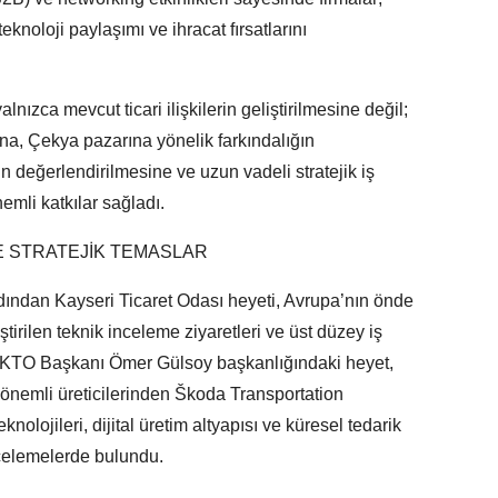
, teknoloji paylaşımı ve ihracat fırsatlarını
ızca mevcut ticari ilişkilerin geliştirilmesine değil;
ına, Çekya pazarına yönelik farkındalığın
ının değerlendirilmesine ve uzun vadeli stratejik iş
nemli katkılar sağladı.
E STRATEJİK TEMASLAR
ndan Kayseri Ticaret Odası heyeti, Avrupa’nın önde
tirilen teknik inceleme ziyaretleri ve üst düzey iş
. KTO Başkanı Ömer Gülsoy başkanlığındaki heyet,
 önemli üreticilerinden Škoda Transportation
eknolojileri, dijital üretim altyapısı ve küresel tedarik
ncelemelerde bulundu.