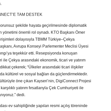
.
ONNECT’E TAM DESTEK
sorunsuz şekilde hayata geçirilmesinde diplomatik
kin yönetimi önemli rol oynadı. KTO Başkanı Ömer
irişimleri dolayısıyla TBMM Türkiye–Çekya
aşkanı, Avrupa Konseyi Parlementer Meclisi Üyesi
Cıngı’ya teşekkür etti. Resepsiyonda konuşan
ri ile Çekya arasındaki ekonomik, ticari ve yatırım
dikkat çekerek; “Ülkeler arasındaki ticari ilişkiler
a kültürel ve sosyal bağları da güçlendirmektedir.
kültürüyle öne çıkan Kayseri’nin, DigiConnect Projesi
arşılıklı yatırım fırsatlarıyla Çek Cumhuriyeti ile
anıyoruz.” dedi.
ası ev sahipliğinde yapılan resmi açılış töreninde