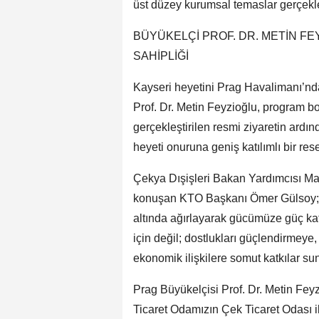
üst düzey kurumsal temaslar gerçekleş
BÜYÜKELÇİ PROF. DR. METİN F
SAHİPLİĞİ
Kayseri heyetini Prag Havalimanı’nd
Prof. Dr. Metin Feyzioğlu, program b
gerçekleştirilen resmi ziyaretin ard
heyeti onuruna geniş katılımlı bir re
Çekya Dışişleri Bakan Yardımcısı Ma
konuşan KTO Başkanı Ömer Gülsoy; “B
altında ağırlayarak gücümüze güç katt
için değil; dostlukları güçlendirmeye
ekonomik ilişkilere somut katkılar su
Prag Büyükelçisi Prof. Dr. Metin Feyz
Ticaret Odamızın Çek Ticaret Odası i