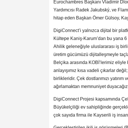
Eurochambres Başkanı Vladimír Dlo
Yardımcısı Radek Jakubský, ve Flama
hitap eden Başkan Ömer Gülsoy, Kayse
DigiConnect’i yalnızca dijital bir pla
Kültepe Kaniş-Karum’dan bu yana 6 bin 
Ahilik geleneğiyle uluslararası iş bir
üretim gücümüzü dijitalleşmeyle taçl
Belçika arasında KOBİ’lerimiz eliyle
anlayışımız kısa vadeli çıkarlar değil; 
birlikleridir. Çek dostlarımızı yatırım
ağırlamaktan memnuniyet duyacağız.” 
DigiConnect Projesi kapsamında Çek
Büyükelçiliği ev sahipliğinde gerçekl
çok sayıda firma ile Kayserili iş insan
Gerçekleştirilen ikili iş görüşmeleri 