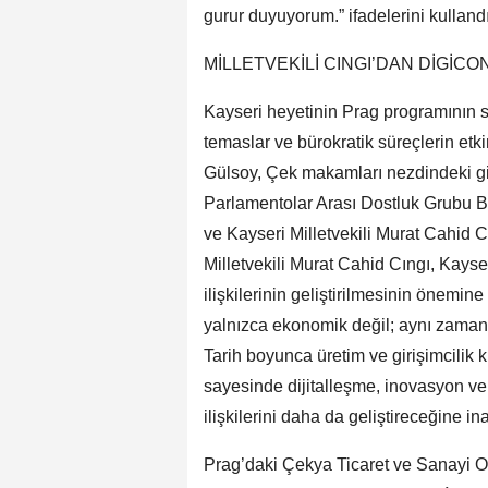
gurur duyuyorum.” ifadelerini kullandı
MİLLETVEKİLİ CINGI’DAN DİGİC
Kayseri heyetinin Prag programının 
temaslar ve bürokratik süreçlerin et
Gülsoy, Çek makamları nezdindeki g
Parlamentolar Arası Dostluk Grubu B
ve Kayseri Milletvekili Murat Cahid 
Milletvekili Murat Cahid Cıngı, Kayse
ilişkilerinin geliştirilmesinin önemine 
yalnızca ekonomik değil; aynı zamand
Tarih boyunca üretim ve girişimcilik 
sayesinde dijitalleşme, inovasyon ve k
ilişkilerini daha da geliştireceğine in
Prag’daki Çekya Ticaret ve Sanayi Od