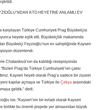
tirildi.
EYZİOĞLU’NDAN KTO HEYETİNE ANLAMLI EV
a karşılayan Türkiye Cumhuriyeti Prag Büyükelçisi
oyunca heyete eşlik etti. Büyükelçilik makamında
ından Büyükelçi Feyzioğlu’nun ev sahipliğinde Kayseri
sepsiyon düzenlendi.
rie Chatardová’nın da katıldığı resepsiyonda
izleri Prag’da Türkiye Cumhuriyeti’nin çatısı
ınız. Kayseri heyeti olarak Prag’a sadece bir ziyaret
, yeni kapılar açmaya ve Türkiye ile
Çekya
arasındaki
nmaya geldik.” dedi.
ioğlu ise; “Kayseri’nin bir evladı olarak Kayseri
le birlikte bu önemli projede yer almasından büyük