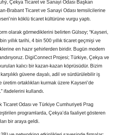
uhý, Çekya Ticaret ve Sanayi Odası Başkan
n-Brabant Ticaret ve Sanayi Odası temsilcilerine
ri’nin köklü ticaret kültürüne vurgu yaptı.
tform olarak görmediklerini belirten Gülsoy; “Kayseri,
yıllık tarihi, 4 bin 500 yıllık ticaret geçmişi ve
liklerine en hazır şehirlerden biridir. Bugün modern
andırıyoruz. DigiConnect Projesi; Türkiye, Çekya ve
 kurulan kalıcı bir kazan-kazan köprüsüdür. Bizim
karşılıklı güvene dayalı, adil ve sürdürülebilir iş
 ve üretim ortaklıkları kurmak üzere Kayseri’de
ifadelerini kullandı.
 Ticaret Odası ve Türkiye Cumhuriyeti Prag
eştirilen programlarda, Çekya’da faaliyet gösteren
ları bir araya geldi.
(B2B) ve networking etkinlikleri sayesinde firmalar;