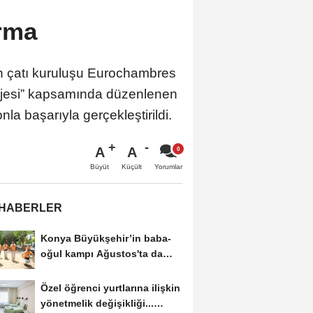
arma
n çatı kuruluşu Eurochambres
Projesi” kapsamında düzenlenen
la başarıyla gerçekleştirildi.
A
A
Büyüt
Küçült
Yorumlar
 HABERLER
Konya Büyükşehir’in baba-
oğul kampı Ağustos'ta da
sürecek
Özel öğrenci yurtlarına ilişkin
yönetmelik değişikliği...