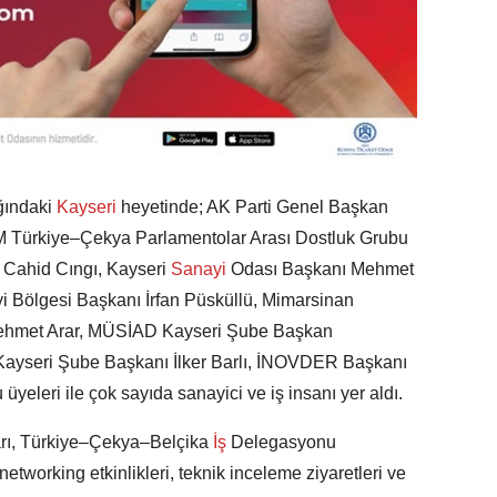
ğındaki
Kayseri
heyetinde; AK Parti Genel Başkan
MM Türkiye–Çekya Parlamentolar Arası Dostluk Grubu
t Cahid Cıngı, Kayseri
Sanayi
Odası Başkanı Mehmet
i Bölgesi Başkanı İrfan Püsküllü, Mimarsinan
ehmet Arar, MÜSİAD Kayseri Şube Başkan
ayseri Şube Başkanı İlker Barlı, İNOVDER Başkanı
yeleri ile çok sayıda sanayici ve iş insanı yer aldı.
arı, Türkiye–Çekya–Belçika
İş
Delegasyonu
 networking etkinlikleri, teknik inceleme ziyaretleri ve