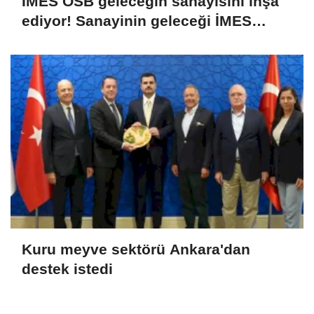
İMES OSB geleceğin sanayisini inşa
ediyor! Sanayinin geleceği İMES
OSB'de konuşuldu
Kuru meyve sektörü Ankara'dan
destek istedi