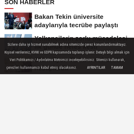
SON HABERLER
Bakan Tekin üniversite
adaylarıyla tecrübe paylaştı
Yelkencilerin zorlu mücadelesi
Sizlere daha iyi hizmet sunabilmek adına sitemizde çerez konumlandırmaktayız.
ilk günde nefes kesti
Kişisel verileriniz, KVKK ve GDPR kapsamında toplanıp işlenir. Detaylı bilgi almak için
688 milyon TL tarımsal destek
Veri Politikamızı / Aydınlatma Metnimizi inceleyebilirsiniz. Sitemizi kullanarak,
hesaplarda
çerezleri kullanmamızı kabul etmiş olacaksınız.
AYRINTILAR
TAMAM
Eyüpsultan Meydanı
yenileniyor... İlk taşı Nuri Aslan
koydu
Yapay zeka genç girişimcilere
yeni kapılar açıyor