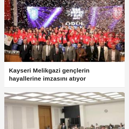
Kayseri Melikgazi gençlerin
hayallerine imzasını atıyor