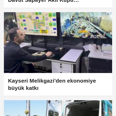
Kütüphanesi açıldı
Kayseri Melikgazi'den ekonomiye
büyük katkı