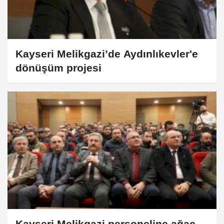
Kayseri Melikgazi’de Aydınlıkevler'e
dönüşüm projesi
Kayseri Melikgazi personeline ağaç