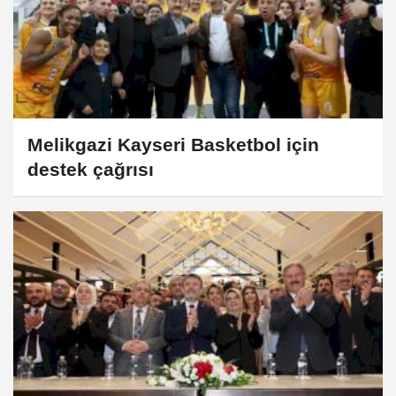
Melikgazi Kayseri Basketbol için
destek çağrısı