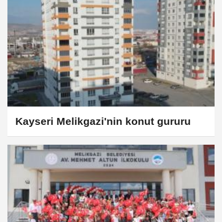
Kayseri Melikgazi'nin konut gururu