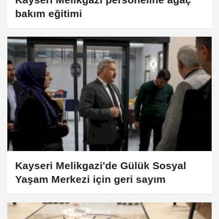
bakım eğitimi
Kayseri Melikgazi'de Gülük Sosyal
Yaşam Merkezi için geri sayım