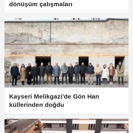
dönüşüm çalışmaları
Kayseri Melikgazi'de Gön Han
küllerinden doğdu