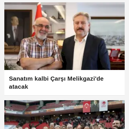
Sanatım kalbi Çarşı Melikgazi'de
atacak