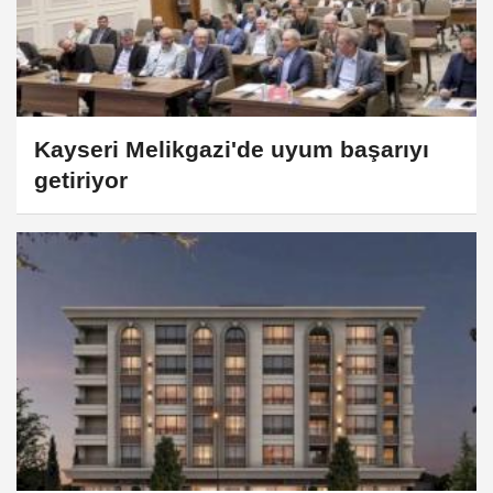
Kayseri Melikgazi'de uyum başarıyı
getiriyor