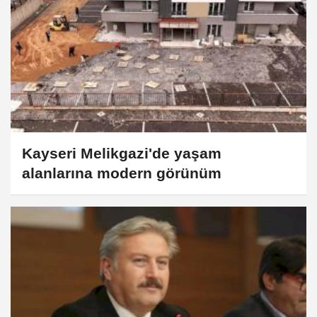
Kayseri Melikgazi'de yaşam
alanlarına modern görünüm