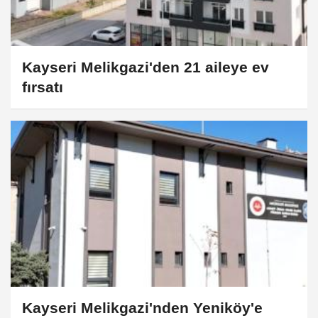
Kayseri Melikgazi'den 21 aileye ev
fırsatı
Kayseri Melikgazi'nden Yeniköy'e