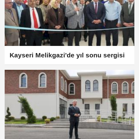
Kayseri Melikgazi'de yıl sonu sergisi