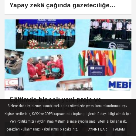
Yapay zekâ çağında gazeteciliğe
ortak vurgu
Eğitimde bir çok yeni proje ve
Sizlere daha iyi hizmet sunabilmek adına sitemizde çerez konumlandırmaktayız.
uygulama hayata geçti
Kişisel verileriniz, KVKK ve GDPR kapsamında toplanıp işlenir. Detaylı bilgi almak için
Veri Politikamızı / Aydınlatma Metnimizi inceleyebilirsiniz. Sitemizi kullanarak,
çerezleri kullanmamızı kabul etmiş olacaksınız.
AYRINTILAR
TAMAM