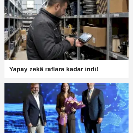
Yapay zekâ raflara kadar indi!