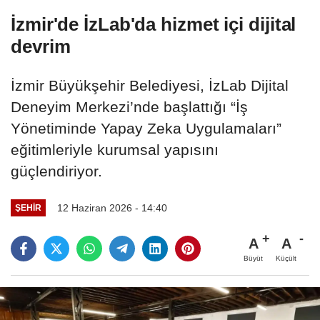
İzmir'de İzLab'da hizmet içi dijital
devrim
İzmir Büyükşehir Belediyesi, İzLab Dijital
Deneyim Merkezi’nde başlattığı “İş
Yönetiminde Yapay Zeka Uygulamaları”
eğitimleriyle kurumsal yapısını
güçlendiriyor.
12 Haziran 2026 - 14:40
ŞEHIR
A
A
Büyüt
Küçült