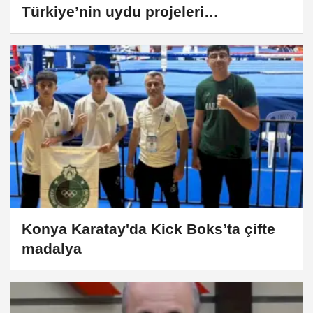
Türkiye’nin uydu projeleri
gündemde... İMECE-2 ve İMECE-3
tanıtıldı
Konya Karatay'da Kick Boks’ta çifte
madalya