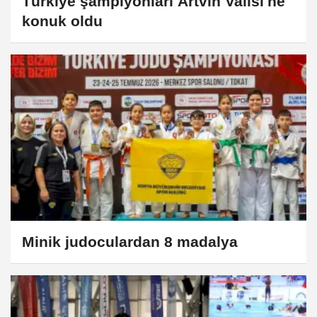
Türkiye şampiyonları Artvin Valisi'ne
konuk oldu
Minik judoculardan 8 madalya