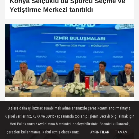
Konya Selçuklu'da Sporcu Seçme ve
Yetiştirme Merkezi tanıtıldı
MÜSİAD İzmir Buluşmaları'nda
Sizlere daha iyi hizmet sunabilmek adına sitemizde çerez konumlandırmaktayız.
Terörsüz Türkiye'ye destek
Kişisel verileriniz, KVKK ve GDPR kapsamında toplanıp işlenir. Detaylı bilgi almak için
Veri Politikamızı / Aydınlatma Metnimizi inceleyebilirsiniz. Sitemizi kullanarak,
çerezleri kullanmamızı kabul etmiş olacaksınız.
AYRINTILAR
TAMAM