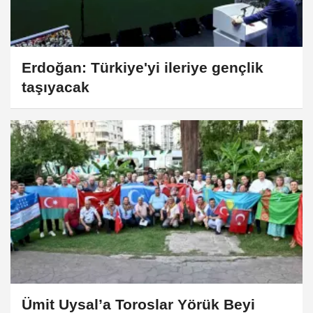
Erdoğan: Türkiye'yi ileriye gençlik
taşıyacak
Ümit Uysal’a Toroslar Yörük Beyi