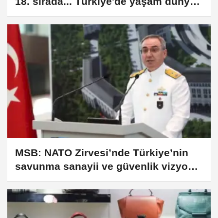
18. sırada... Türkiye'de yaşam dünya
ortalamasının üzerinde
MSB: NATO Zirvesi’nde Türkiye’nin
savunma sanayii ve güvenlik vizyonu
öne çıktı