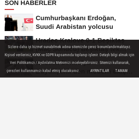
SON HABERLER
Cumhurbaşkanı Erdoğan,
Suudi Arabistan yolcusu
Hradec Kralove 0-1 Beşiktaş
Sizlere daha iyi hizmet sunabilmek adına sitemizde çerez konumlandırmaktayız.
(Maç Sonucu) Beşiktaş tek
Kişisel verileriniz, KVKK ve GDPR kapsamında toplanıp işlenir. Detaylı bilgi almak için
golle avantajı...
Kocaeli Darıca’ya
Veri Politikamızı / Aydınlatma Metnimizi inceleyebilirsiniz. Sitemizi kullanarak,
Büyükşehir'den modern ulaşım
çerezleri kullanmamızı kabul etmiş olacaksınız.
AYRINTILAR
TAMAM
yatırımı
MGK'dan 8 maddelik bildiri...
Terörsüz Türkiye, bölgesel
güvenlik...
Yakıt barcı filosuna iki yeni
gemi