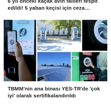
6 yıl önceki kaçak avın failleri tespit
edildi! 5 yaban keçisi için ceza
uygulandı
TBMM'nin ana binası YES-TR'de 'çok
iyi' olarak sertifikalandırıldı