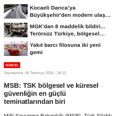
golle avantajı...
Kocaeli Darıca’ya
Büyükşehir'den modern ulaşım
yatırımı
MGK'dan 8 maddelik bildiri...
Terörsüz Türkiye, bölgesel
güvenlik...
Yakıt barcı filosuna iki yeni
gemi
GÜNCEL
Yayınlanma: 06 Temmuz 2026 - 18:22
MSB: TSK bölgesel ve küresel
güvenliğin en güçlü
teminatlarından biri
Milli Savunma Bakanlığı (MSB), Türk Silahlı