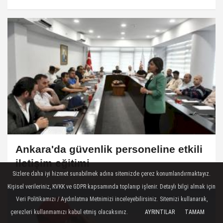
Ankara'da güvenlik personeline etkili
iletişim eğitimi
Sizlere daha iyi hizmet sunabilmek adına sitemizde çerez konumlandırmaktayız.
Kişisel verileriniz, KVKK ve GDPR kapsamında toplanıp işlenir. Detaylı bilgi almak için
Veri Politikamızı / Aydınlatma Metnimizi inceleyebilirsiniz. Sitemizi kullanarak,
çerezleri kullanmamızı kabul etmiş olacaksınız.
AYRINTILAR
TAMAM