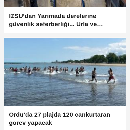
İZSU’dan Yarımada derelerine
güvenlik seferberliği... Urla ve
Çeşme’de 7 bin 500 ton taş kullanıldı
Ordu’da 27 plajda 120 cankurtaran
görev yapacak