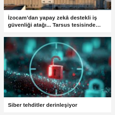
İzocam’dan yapay zekâ destekli iş
güvenliği atağı... Tarsus tesisinde
'akıllı forklift' dönemi
Siber tehditler derinleşiyor