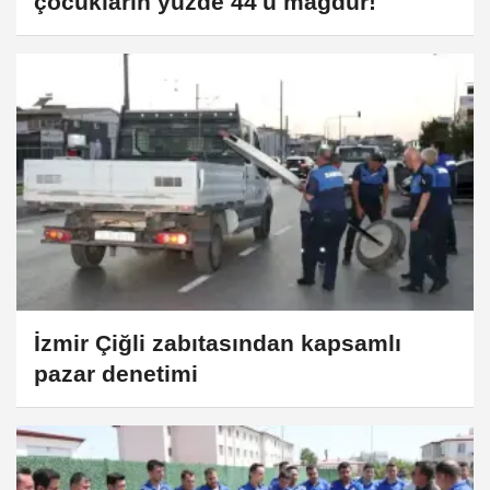
çocukların yüzde 44'ü mağdur!
İzmir Çiğli zabıtasından kapsamlı
pazar denetimi