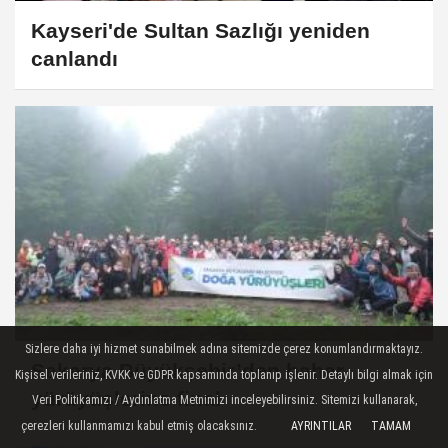
Kayseri'de Sultan Sazlığı yeniden
canlandı
Sizlere daha iyi hizmet sunabilmek adına sitemizde çerez konumlandırmaktayız.
Sakarya Büyükşehir’den bahar
Kişisel verileriniz, KVKK ve GDPR kapsamında toplanıp işlenir. Detaylı bilgi almak için
yürüyüşlerine final
Veri Politikamızı / Aydınlatma Metnimizi inceleyebilirsiniz. Sitemizi kullanarak,
çerezleri kullanmamızı kabul etmiş olacaksınız.
AYRINTILAR
TAMAM