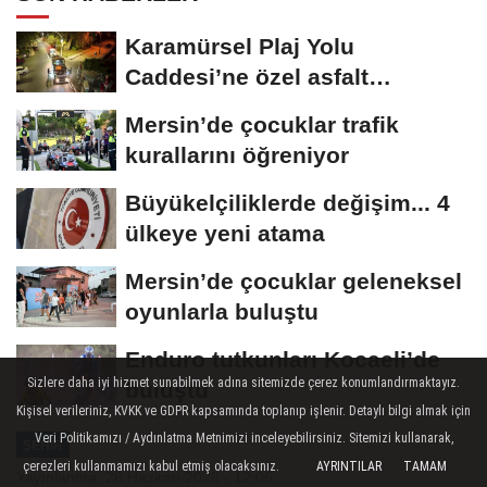
Karamürsel Plaj Yolu
Caddesi’ne özel asfalt
dokunuşu
Mersin’de çocuklar trafik
kurallarını öğreniyor
Büyükelçiliklerde değişim... 4
ülkeye yeni atama
Mersin’de çocuklar geleneksel
oyunlarla buluştu
Enduro tutkunları Kocaeli’de
Sizlere daha iyi hizmet sunabilmek adına sitemizde çerez konumlandırmaktayız.
buluştu
Kişisel verileriniz, KVKK ve GDPR kapsamında toplanıp işlenir. Detaylı bilgi almak için
Veri Politikamızı / Aydınlatma Metnimizi inceleyebilirsiniz. Sitemizi kullanarak,
ŞEHIR
çerezleri kullanmamızı kabul etmiş olacaksınız.
AYRINTILAR
TAMAM
Yayınlanma: 26 Haziran 2026 - 12:06