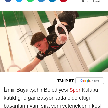
Büyüt
Küçült
TAKİP ET
İzmir Büyükşehir Belediyesi
Kulübü,
Spor
katıldığı organizasyonlarda elde ettiği
başarıların yanı sıra yeni yeteneklerin keşfi