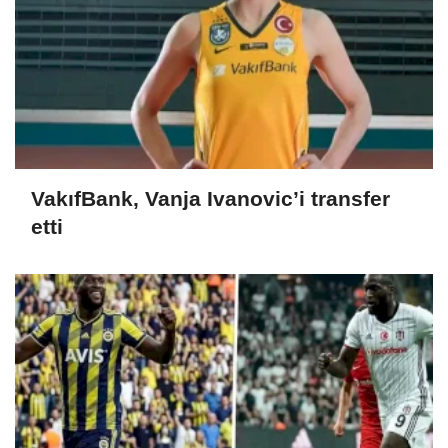
VakıfBank, Vanja Ivanovic’i transfer
etti