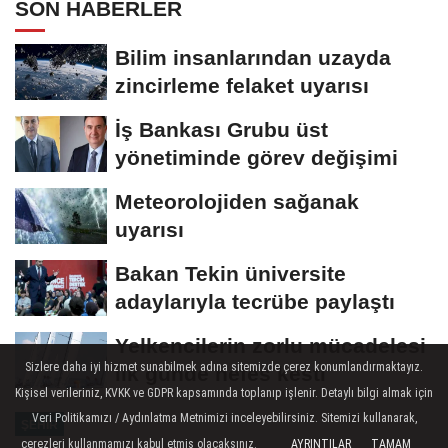
SON HABERLER
Bilim insanlarından uzayda
zincirleme felaket uyarısı
İş Bankası Grubu üst
yönetiminde görev değişimi
Meteorolojiden sağanak
uyarısı
Bakan Tekin üniversite
adaylarıyla tecrübe paylaştı
Yelkencilerin zorlu mücadelesi
Sizlere daha iyi hizmet sunabilmek adına sitemizde çerez konumlandırmaktayız.
ilk günde nefes kesti
Kişisel verileriniz, KVKK ve GDPR kapsamında toplanıp işlenir. Detaylı bilgi almak için
Veri Politikamızı / Aydınlatma Metnimizi inceleyebilirsiniz. Sitemizi kullanarak,
ŞEHIR
çerezleri kullanmamızı kabul etmiş olacaksınız.
AYRINTILAR
TAMAM