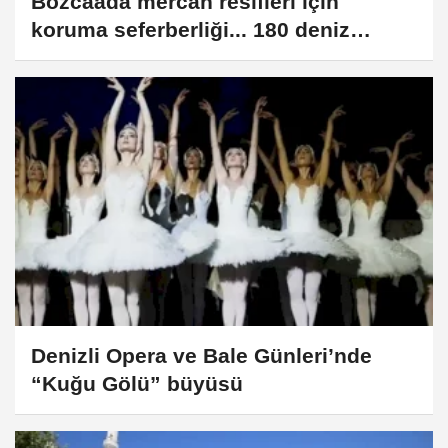
Bozcaada mercan resifleri için
koruma seferberliği... 180 deniz
canlısı türü kayıt altına alındı
Denizli Opera ve Bale Günleri’nde
“Kuğu Gölü” büyüsü