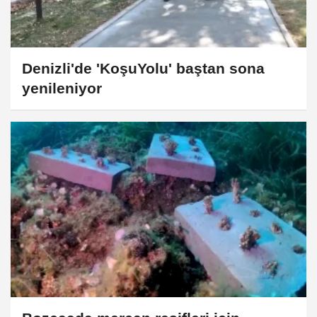
Denizli'de 'KoşuYolu' baştan sona
yenileniyor