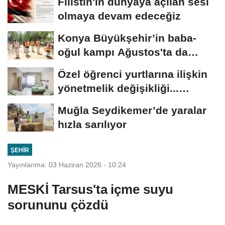
Filistin'in dünyaya açılan sesi
olmaya devam edeceğiz
Konya Büyükşehir’in baba-
oğul kampı Ağustos'ta da
sürecek
Özel öğrenci yurtlarına ilişkin
yönetmelik değişikliği...
Geçiş...
Muğla Seydikemer’de yaralar
hızla sarılıyor
ŞEHIR
Yayınlanma: 03 Haziran 2026 - 10:24
MESKİ Tarsus'ta içme suyu
sorununu çözdü