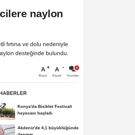
cilere naylon
li fırtına ve dolu nedeniyle
naylon desteğinde bulundu.
A
A
Büyüt
Küçült
Yorumlar
 HABERLER
Konya'da Bisiklet Festivali
heyecanı başladı
Akdeniz'de 4,1 büyüklüğünde
deprem