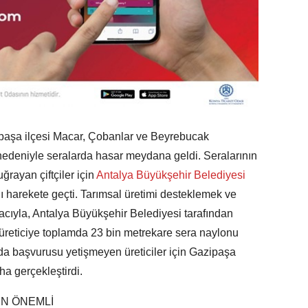
ipaşa ilçesi Macar, Çobanlar ve Beyrebucak
ı nedeniyle seralarda hasar meydana geldi. Seralarının
ğrayan çiftçiler için
Antalya Büyükşehir Belediyesi
ı harekete geçti. Tarımsal üretimi desteklemek ve
macıyla, Antalya Büyükşehir Belediyesi tarafından
üreticiye toplamda 23 bin metrekare sera naylonu
da başvurusu yetişmeyen üreticiler için Gazipaşa
ha gerçekleştirdi.
İN ÖNEMLİ