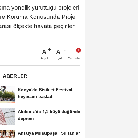
na yönelik yürüttüğü projeleri
Çevre Koruma Konusunda Proje
arası ölçekte hayata geçirilen
A
A
Büyüt
Küçült
Yorumlar
 HABERLER
Konya'da Bisiklet Festivali
heyecanı başladı
Akdeniz'de 4,1 büyüklüğünde
deprem
Antalya Muratpaşalı Sultanlar