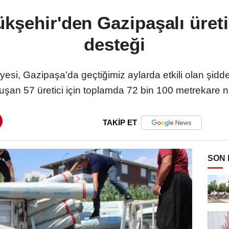
kşehir'den Gazipaşalı üreti
desteği
si, Gazipaşa’da geçtiğimiz aylarda etkili olan şiddet
luşan 57 üretici için toplamda 72 bin 100 metrekare 
TAKİP ET
SON