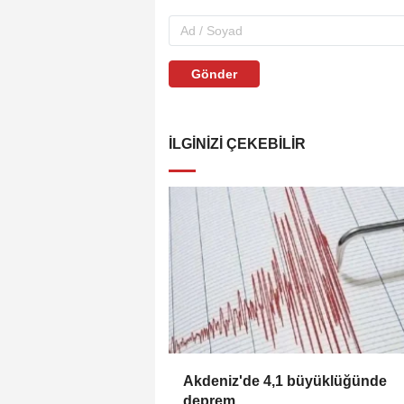
Gönder
İLGINIZI ÇEKEBILIR
Akdeniz'de 4,1 büyüklüğünde
deprem