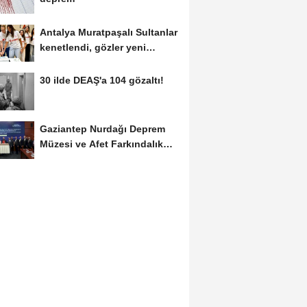
Antalya Muratpaşalı Sultanlar
kenetlendi, gözler yeni
sezonda
30 ilde DEAŞ'a 104 gözaltı!
Gaziantep Nurdağı Deprem
Müzesi ve Afet Farkındalık
Merkezi için...