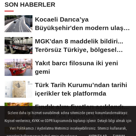
SON HABERLER
Kocaeli Darıca’ya
Büyükşehir'den modern ulaşım
yatırımı
MGK'dan 8 maddelik bildiri...
Terörsüz Türkiye, bölgesel
güvenlik...
Yakıt barcı filosuna iki yeni
gemi
Türk Tarih Kurumu’ndan tarihi
içerikler tek platformda
Fındık alım fiyatları açıklandı...
Sizlere daha iyi hizmet sunabilmek adına sitemizde çerez konumlandırmaktayız.
Alımlar 24 Ağustos'ta başlıyor
Kişisel verileriniz, KVKK ve GDPR kapsamında toplanıp işlenir. Detaylı bilgi almak için
Veri Politikamızı / Aydınlatma Metnimizi inceleyebilirsiniz. Sitemizi kullanarak,
EKONOMI