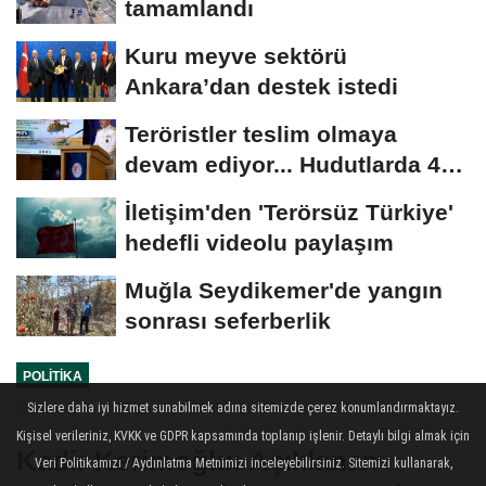
tamamlandı
Kuru meyve sektörü
Ankara’dan destek istedi
Teröristler teslim olmaya
devam ediyor... Hudutlarda 490
kişi yakalandı
İletişim'den 'Terörsüz Türkiye'
hedefli videolu paylaşım
Muğla Seydikemer'de yangın
sonrası seferberlik
POLITIKA
Yayınlanma: 04 Temmuz 2026 - 15:52
Sizlere daha iyi hizmet sunabilmek adına sitemizde çerez konumlandırmaktayız.
Kişisel verileriniz, KVKK ve GDPR kapsamında toplanıp işlenir. Detaylı bilgi almak için
Kadir Kerimoğlu: Açıklanan
Veri Politikamızı / Aydınlatma Metnimizi inceleyebilirsiniz. Sitemizi kullanarak,