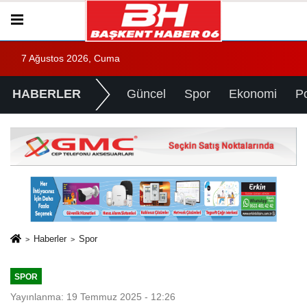
7 Ağustos 2026, Cuma
HABERLER
Güncel
Spor
Ekonomi
Po
Haberler
Spor
SPOR
Yayınlanma: 19 Temmuz 2025 - 12:26