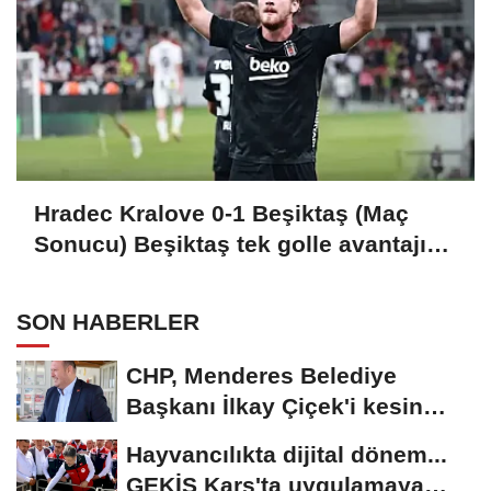
Hradec Kralove 0-1 Beşiktaş (Maç
Sonucu) Beşiktaş tek golle avantajı
kaptı
SON HABERLER
CHP, Menderes Belediye
Başkanı İlkay Çiçek'i kesin
ihraç talebiyle...
Hayvancılıkta dijital dönem...
GEKİS Kars'ta uygulamaya