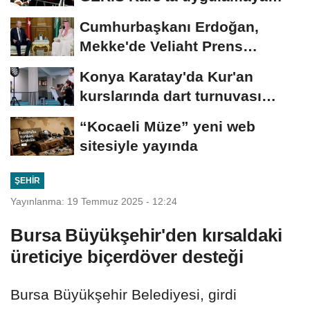
alındı
Cumhurbaşkanı Erdoğan,
Mekke'de Veliaht Prens
Muhammed bin Selman ile...
Konya Karatay'da Kur'an
kurslarında dart turnuvası
heyecanı
“Kocaeli Müze” yeni web
sitesiyle yayında
ŞEHIR
Yayınlanma: 19 Temmuz 2025 - 12:24
Bursa Büyükşehir'den kırsaldaki
üreticiye biçerdöver desteği
Bursa Büyükşehir Belediyesi, girdi