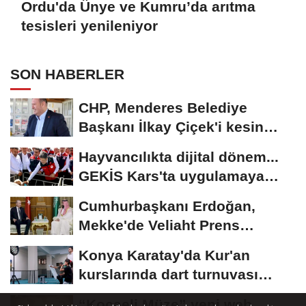
Ordu'da Ünye ve Kumru’da arıtma
tesisleri yenileniyor
SON HABERLER
CHP, Menderes Belediye
Başkanı İlkay Çiçek'i kesin
ihraç talebiyle...
Hayvancılıkta dijital dönem...
GEKİS Kars'ta uygulamaya
alındı
Cumhurbaşkanı Erdoğan,
Mekke'de Veliaht Prens
Muhammed bin Selman ile...
Konya Karatay'da Kur'an
kurslarında dart turnuvası
heyecanı
“Kocaeli Müze” yeni web