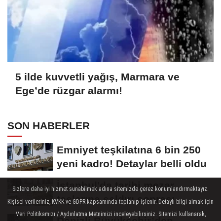
5 ilde kuvvetli yağış, Marmara ve
Ege’de rüzgar alarmı!
SON HABERLER
Emniyet teşkilatına 6 bin 250
yeni kadro! Detaylar belli oldu
İstanbul'da tarihi mezar
Sizlere daha iyi hizmet sunabilmek adına sitemizde çerez konumlandırmaktayız.
taşlarına saldırı sonrası
Kişisel verileriniz, KVKK ve GDPR kapsamında toplanıp işlenir. Detaylı bilgi almak için
restorasyon
Veri Politikamızı / Aydınlatma Metnimizi inceleyebilirsiniz. Sitemizi kullanarak,
Denizli Büyükşehir’den