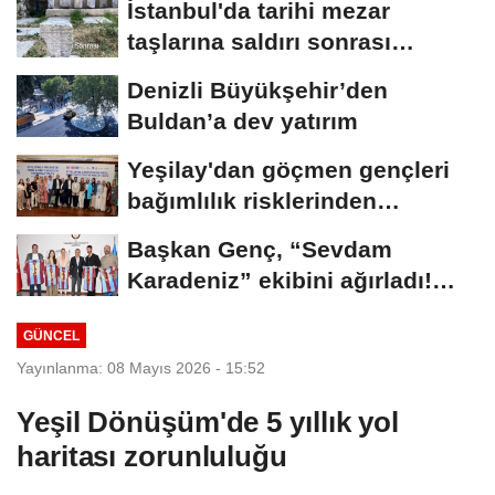
İstanbul'da tarihi mezar
taşlarına saldırı sonrası
restorasyon
Denizli Büyükşehir’den
Buldan’a dev yatırım
Yeşilay'dan göçmen gençleri
bağımlılık risklerinden
koruyacak...
Başkan Genç, “Sevdam
Karadeniz” ekibini ağırladı!
Film Festivali...
GÜNCEL
Yayınlanma: 08 Mayıs 2026 - 15:52
Yeşil Dönüşüm'de 5 yıllık yol
haritası zorunluluğu