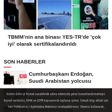
TBMM'nin ana binası YES-TR'de 'çok
iyi' olarak sertifikalandırıldı
SON HABERLER
Cumhurbaşkanı Erdoğan,
Suudi Arabistan yolcusu
Hradec Kralove 0-1 Beşiktaş
Sizlere daha iyi hizmet sunabilmek adına sitemizde çerez konumlandırmaktayız.
(Maç Sonucu) Beşiktaş tek
Kişisel verileriniz, KVKK ve GDPR kapsamında toplanıp işlenir. Detaylı bilgi almak için
golle avantajı...
Veri Politikamızı / Aydınlatma Metnimizi inceleyebilirsiniz. Sitemizi kullanarak,
Kocaeli Darıca’ya