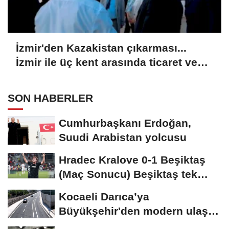
İzmir'den Kazakistan çıkarması...
İzmir ile üç kent arasında ticaret ve
kültür köprüsü hedefi
SON HABERLER
Cumhurbaşkanı Erdoğan,
Suudi Arabistan yolcusu
Hradec Kralove 0-1 Beşiktaş
(Maç Sonucu) Beşiktaş tek
golle avantajı...
Kocaeli Darıca’ya
Büyükşehir'den modern ulaşım
yatırımı