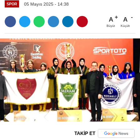
05 Mayıs 2025 - 14:38
SPOR
A
A
Büyüt
Küçült
TAKİP ET