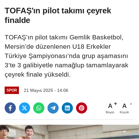
TOFAŞ'ın pilot takımı çeyrek
finalde
TOFAŞ’ın pilot takımı Gemlik Basketbol,
Mersin’de düzenlenen U18 Erkekler
Türkiye Şampiyonası’nda grup aşamasını
3’te 3 galibiyetle namağlup tamamlayarak
çeyrek finale yükseldi.
21 Mayıs 2025 - 14:06
SPOR
A
A
Büyüt
Küçült