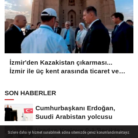
İzmir'den Kazakistan çıkarması...
İzmir ile üç kent arasında ticaret ve
kültür köprüsü hedefi
SON HABERLER
Cumhurbaşkanı Erdoğan,
Suudi Arabistan yolcusu
Hradec Kralove 0-1 Beşiktaş
Sizlere daha iyi hizmet sunabilmek adına sitemizde çerez konumlandırmaktayız.