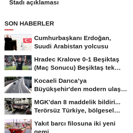
Stadı açıklaması
SON HABERLER
Cumhurbaşkanı Erdoğan,
Suudi Arabistan yolcusu
Hradec Kralove 0-1 Beşiktaş
(Maç Sonucu) Beşiktaş tek
golle avantajı...
Kocaeli Darıca’ya
Büyükşehir'den modern ulaşım
yatırımı
MGK'dan 8 maddelik bildiri...
Terörsüz Türkiye, bölgesel
güvenlik...
Yakıt barcı filosuna iki yeni
gemi