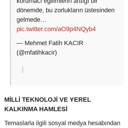
korumacı eğilimlerin arttığı bir
dönemde, bu zorlukların üstesinden
gelmede…
pic.twitter.com/aO9p4NQyb4
— Mehmet Fatih KACIR
(@mfatihkacir)
MİLLİ TEKNOLOJİ VE YEREL
KALKINMA HAMLESİ
Temaslarla ilgili sosyal medya hesabından