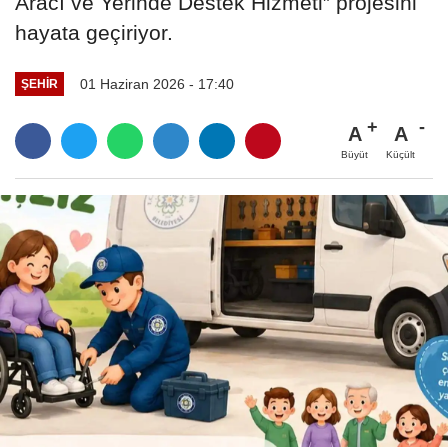
Aracı ve Yerinde Destek Hizmeti” projesini
hayata geçiriyor.
01 Haziran 2026 - 17:40
ŞEHIR
A
A
Büyüt
Küçült