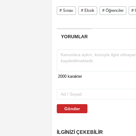
# Sınav
# Eksik
# Öğrenciler
# 
YORUMLAR
Gönder
İLGINIZI ÇEKEBILIR