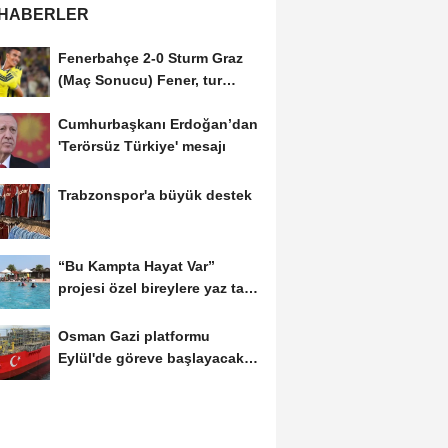
 HABERLER
Fenerbahçe 2-0 Sturm Graz
(Maç Sonucu) Fener, tur
avantajını kaptı!
Cumhurbaşkanı Erdoğan’dan
'Terörsüz Türkiye' mesajı
Trabzonspor'a büyük destek
“Bu Kampta Hayat Var”
projesi özel bireylere yaz tatili
sunuyor
Osman Gazi platformu
Eylül'de göreve başlayacak...
Gabar’da günlük...