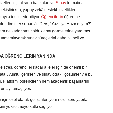
etleri, dijital soru bankaları ve
Sınav
formatına
pekiştirirken; yapay zekâ destekli özellikler
layca tespit edebiliyor.
Öğrencilerin
öğrenme
önlendirmeler sunan JetDers, “Yazılıya Hazır mıyım?”
lara ne kadar hazır olduklarını görmelerine yardımcı
i tamamlayarak sınav süreçlerini daha bilinçli ve
A ÖĞRENCİLERİN YANINDA
 stres, öğrenciler kadar aileler için de önemli bir
ta uyumlu içerikleri ve sınav odaklı çözümleriyle bu
or. Platform, öğrencilerin hem akademik başarılarını
rumayı amaçlıyor.
in özel olarak geliştirilen yeni nesil soru yapıları
sını yükseltmeye katkı sağlıyor.