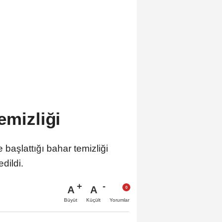
emizliği
 başlattığı bahar temizliği
dildi.
A
A
Büyüt
Küçült
Yorumlar