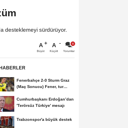
özüm
ında desteklemeyi sürdürüyor.
A
A
Büyüt
Küçült
Yorumlar
 HABERLER
Fenerbahçe 2-0 Sturm Graz
(Maç Sonucu) Fener, tur
avantajını kaptı!
Cumhurbaşkanı Erdoğan’dan
'Terörsüz Türkiye' mesajı
Trabzonspor'a büyük destek