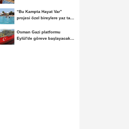
“Bu Kampta Hayat Var”
projesi özel bireylere yaz tatili
sunuyor
Osman Gazi platformu
Eylül'de göreve başlayacak...
Gabar’da günlük...