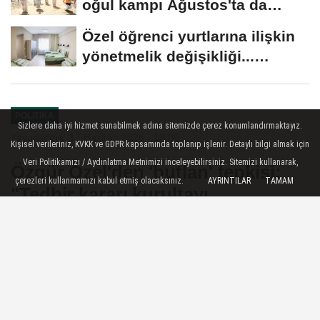
oğul kampı Ağustos'ta da
sürecek
Özel öğrenci yurtlarına ilişkin
yönetmelik değişikliği...
Geçiş...
POLITIKA
Sizlere daha iyi hizmet sunabilmek adına sitemizde çerez konumlandırmaktayız.
Yayınlanma: 17 Haziran 2026 - 19:06
Kişisel verileriniz, KVKK ve GDPR kapsamında toplanıp işlenir. Detaylı bilgi almak için
Veri Politikamızı / Aydınlatma Metnimizi inceleyebilirsiniz. Sitemizi kullanarak,
Özgür Özel'den 'butlan' tepkisi:
çerezleri kullanmamızı kabul etmiş olacaksınız.
AYRINTILAR
TAMAM
"Tedbir kararı kurultayı
engellemez"
CHP Grup Başkanı Özgür Özel, bazı il
başkanlıklarına yönelik alınan kararların
ardından yaptığı açıklamada, olağanüstü
kurultay sürecine ilişkin teslim edilen