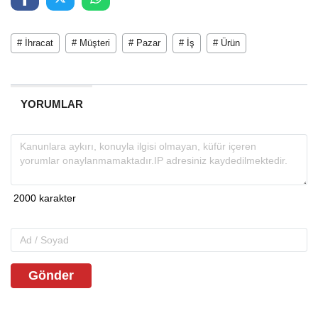
# İhracat
# Müşteri
# Pazar
# İş
# Ürün
YORUMLAR
Gönder