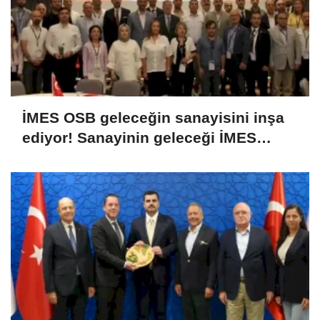
İMES OSB geleceğin sanayisini inşa
ediyor! Sanayinin geleceği İMES
OSB'de konuşuldu