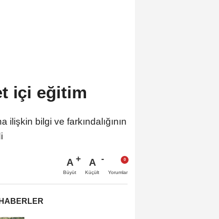
 içi eğitim
lişkin bilgi ve farkındalığının
i
A
A
Büyüt
Küçült
Yorumlar
 HABERLER