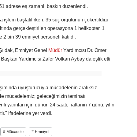
 251 adrese eş zamanlı baskın düzenlendi.
işlem başlatılırken, 35 suç örgütünün çökertildiği
ltında gerçekleştirilen operasyona 1 helikopter, 1
e 2 bin 39 emniyet personeli katıldı.
Şıldak, Emniyet Genel
Müdür
Yardımcısı Dr. Ömer
Başkan Yardımcısı Zafer Volkan Aybay da eşlik etti.
aşımında uyuşturucuyla mücadelenin aralıksız
iyle mücadelemiz; geleceğimizin teminatı
li yarınları için günün 24 saati, haftanın 7 günü, yılın
r." ifadelerine yer verdi.
# Mücadele
# Emniyet