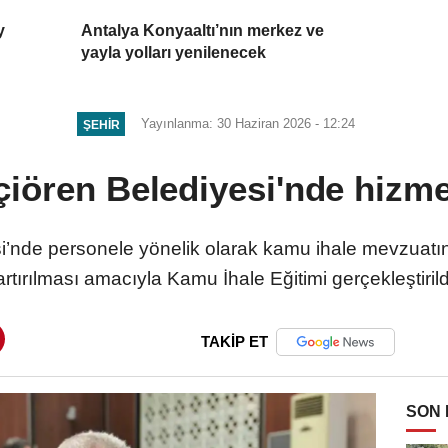
y
Antalya Konyaaltı’nın merkez ve
yayla yolları yenilenecek
Yayınlanma: 30 Haziran 2026 - 12:24
ŞEHIR
iören Belediyesi'nde hizmet
nde personele yönelik olarak kamu ihale mevzuatına i
artırılması amacıyla Kamu İhale Eğitimi gerçekleştirild
TAKİP ET
SON