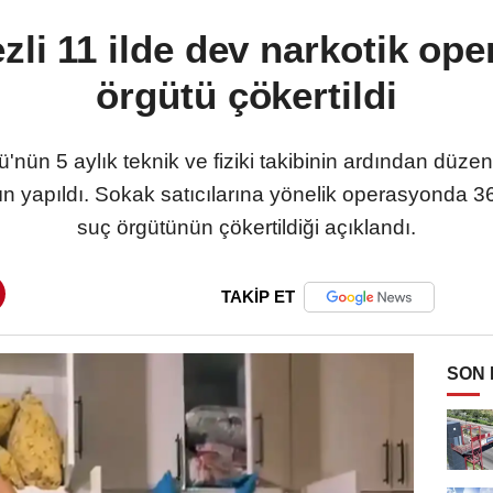
zli 11 ilde dev narkotik op
örgütü çökertildi
'nün 5 aylık teknik ve fiziki takibinin ardından düz
 yapıldı. Sokak satıcılarına yönelik operasyonda 36
suç örgütünün çökertildiği açıklandı.
TAKİP ET
SON