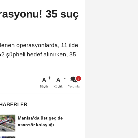
erasyonu! 35 suç
enlenen operasyonlarda, 11 ilde
2 şüpheli hedef alınırken, 35
A
A
Büyüt
Küçült
Yorumlar
 HABERLER
Manisa’da üst geçide
asansör kolaylığı