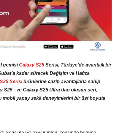
l gemisi
Galaxy S25
Serisi, Türkiye’de avantajlı bir
 Şubat’a kadar sürecek Değişim ve Hafıza
S25 Serisi
ürünlerine cazip avantajlarla sahip
 S25+ ve Galaxy S25 Ultra’dan oluşan seri;
ı mobil yapay zekâ deneyimlerini bir üst boyuta
 Serisi ile Galaxy ürünleri içerisinde bugüne