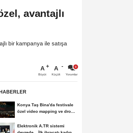
zel, avantajlı
jlı bir kampanya ile satışa
A
A
Büyüt
Küçült
Yorumlar
 HABERLER
Konya Taş Bina'da festivale
özel video mapping ve drone
gösterisi büyüledi
Elektronik A.TR sistemi
devrede... İlk ihracatı kadın