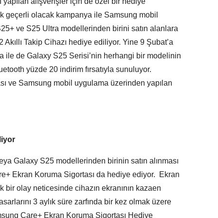
pılan alışverişler için de özel bir hediye
ek geçerli olacak kampanya ile Samsung mobil
5+ ve S25 Ultra modellerinden birini satın alanlara
kıllı Takip Cihazı hediye ediliyor. Yine 9 Şubat’a
a ile de Galaxy S25 Serisi’nin herhangi bir modelinin
etooth yüzde 20 indirim fırsatıyla sunuluyor.
ı ve Samsung mobil uygulama üzerinden yapılan
liyor
ya Galaxy S25 modellerinden birinin satın alınması
e+ Ekran Koruma Sigortası da hediye ediyor. Ekran
 bir olay neticesinde cihazın ekranının kazaen
rlarını 3 aylık süre zarfında bir kez olmak üzere
 Samsung Care+ Ekran Koruma Sigortası Hediye