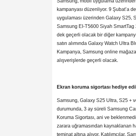
Samsung, mobil uygulama üzerinden ya
kampanyası düzenliyor. 9 Şubat’a d
uygulaması üzerinden Galaxy S25, S2
Samsung EI-T5600 Siyah SmartTag 2 A
dek geçerli olacak bir diğer kampany
satın alımında Galaxy Watch Ultra Blu
Kampanya, Samsung online mağazas
alışverişlerde geçerli olacak.
Ekran koruma sigortası hediye edi
Samsung, Galaxy S25 Ultra, S25 + ve
durumunda, 3 ay süreli Samsung Car
Koruma Sigortası, ani ve beklenmedik
zarara uğramasından kaynaklanan hasa
teminat altına alıyor. Katılımcılar,