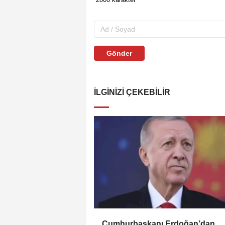
Gönder
İLGINIZI ÇEKEBILIR
Cumhurbaşkanı Erdoğan’dan