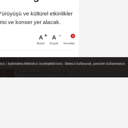
rüyüşü ve kültürel etkinlikler
isi ve konser yer alacak.
A
A
Büyüt
Küçült
Yorumlar
 HABERLER
ızı / Aydınlatma Metnimizi inceleyebilirsiniz. Sitemizi kullanarak, çerezleri kullanmamızı
Fenerbahçe 2-0 Sturm Graz
(Maç Sonucu) Fener, tur
avantajını kaptı!
Cumhurbaşkanı Erdoğan’dan
'Terörsüz Türkiye' mesajı
Trabzonspor'a büyük destek