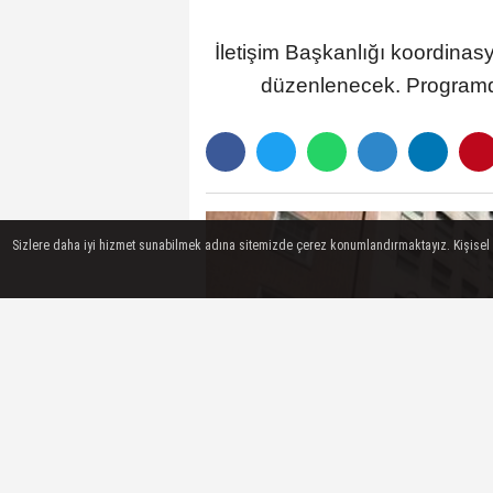
İletişim Başkanlığı koordinas
düzenlenecek. Programda 
Sizlere daha iyi hizmet sunabilmek adına sitemizde çerez konumlandırmaktayız. Kişisel ver