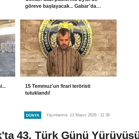
göreve başlayacak... Gabar’da
günlük petrol üretimi 83 bin 200
varile ulaştı
...
15 Temmuz'un firari teröristi
tutuklandı!
Yayınlanma: 13 Mayıs 2026 - 11:36
DÜNYA
'ta 43. Türk Günü Yürüyüşü 