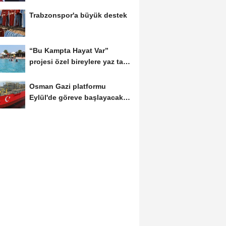
Trabzonspor'a büyük destek
“Bu Kampta Hayat Var”
projesi özel bireylere yaz tatili
sunuyor
Osman Gazi platformu
Eylül'de göreve başlayacak...
Gabar’da günlük...