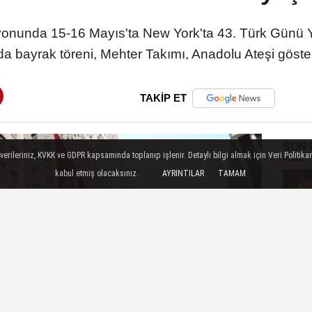
yonunda 15-16 Mayıs'ta New York'ta 43. Türk Günü Yü
bayrak töreni, Mehter Takımı, Anadolu Ateşi göster
TAKİP ET
SON
ileriniz, KVKK ve GDPR kapsamında toplanıp işlenir. Detaylı bilgi almak için Veri Politikam
kabul etmiş olacaksınız.
AYRINTILAR
TAMAM