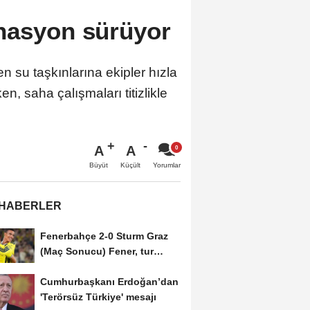
nasyon sürüyor
 su taşkınlarına ekipler hızla
n, saha çalışmaları titizlikle
A
A
Büyüt
Küçült
Yorumlar
 HABERLER
Fenerbahçe 2-0 Sturm Graz
(Maç Sonucu) Fener, tur
avantajını kaptı!
Cumhurbaşkanı Erdoğan’dan
'Terörsüz Türkiye' mesajı