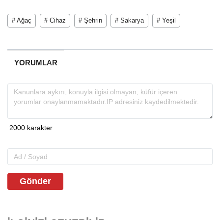
# Ağaç
# Cihaz
# Şehrin
# Sakarya
# Yeşil
YORUMLAR
Gönder