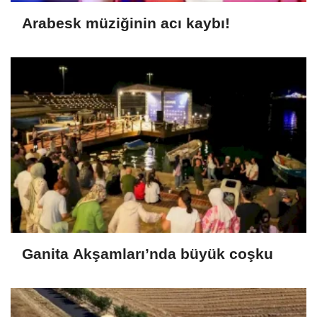
Arabesk müziğinin acı kaybı!
Ganita Akşamları’nda büyük coşku