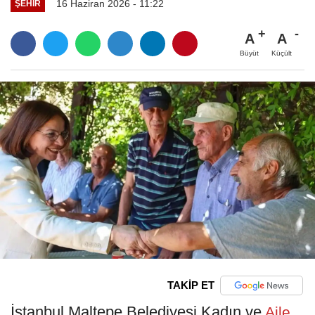
16 Haziran 2026 - 11:22
ŞEHIR
A
A
Büyüt
Küçült
TAKİP ET
İstanbul Maltepe Belediyesi Kadın ve
Aile