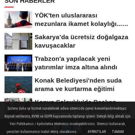
SON HABERLER
YÖK'ten uluslararası
mezunlara ikamet kolaylığı...
Süre 2 yıla...
Sakarya’da ücretsiz doğalgaza
kavuşacaklar
Trabzon'a yapılacak yeni
yatırımlar imza altına alındı
Konak Belediyesi'nden suda
arama ve kurtarma eğitimi
Konya Selçuklu'da Başkan
Sizlere daha iyi hizmet sunabilmek adına sitemizde çerez konumlandırmaktayız.
Pekyatırmacı'dan esnaf ziyareti
Kişisel verileriniz, KVKK ve GDPR kapsamında toplanıp işlenir. Detaylı bilgi almak için
Veri Politikamızı / Aydınlatma Metnimizi inceleyebilirsiniz. Sitemizi kullanarak,
çerezleri kullanmamızı kabul etmiş olacaksınız.
AYRINTILAR
TAMAM