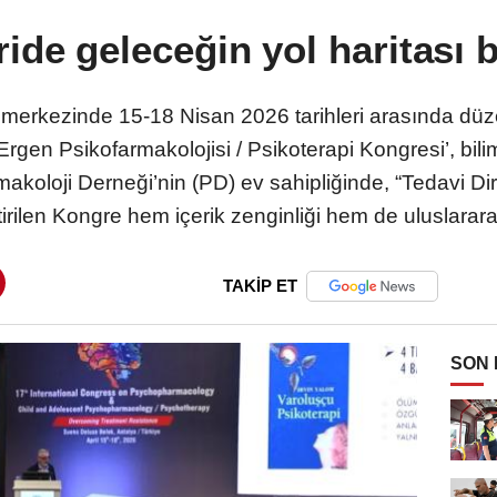
ride geleceğin yol haritası b
 merkezinde 15-18 Nisan 2026 tarihleri arasında düz
rgen Psikofarmakolojisi / Psikoterapi Kongresi’, bili
makoloji Derneği’nin (PD) ev sahipliğinde, “Tedavi 
rilen Kongre hem içerik zenginliği hem de uluslararası
TAKİP ET
SON