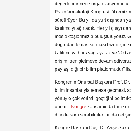
değerlendirmede organizasyonun ulaş
Psikofarmakoloji Kongresi, ülkemizin
sürdürüyor. Bu yıl da yurt dışından y
katılımcıyı ağırladık. Her yıl çıtayı 
meslektaşlarımızla buluşturuyoruz. G
doğrudan temas kurması bizim için so
katılımcıya burs sağlayarak ve 200 a
erişimi genişletmeye devam ediyoruz.
paylaşıldığı bir bilim platformudur” ifa
Kongrenin Onursal Başkanı Prof. Dr.
bilim insanlarıyla temasa geçmesi, s
yönüyle çok verimli geçtiğini belirtir
önemli.
Kongre
kapsamında tüm sunum
dilinde soru sorabildiler, bu da iletiş
Kongre Başkanı Doç. Dr. Ayşe Sakallı