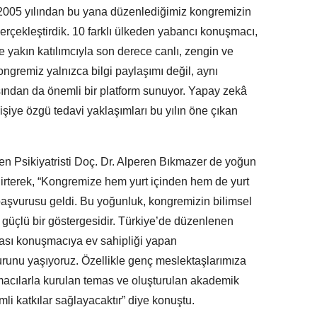
“2005 yılından bu yana düzenlediğimiz kongremizin
gerçekleştirdik. 10 farklı ülkeden yabancı konuşmacı,
e yakın katılımcıyla son derece canlı, zengin ve
ongremiz yalnızca bilgi paylaşımı değil, aynı
sından da önemli bir platform sunuyor. Yapay zekâ
kişiye özgü tedavi yaklaşımları bu yılın öne çıkan
 Psikiyatristi Doç. Dr. Alperen Bıkmazer de yoğun
 belirterek, “Kongremize hem yurt içinden hem de yurt
 başvurusu geldi. Bu yoğunluk, kongremizin bilimsel
in güçlü bir göstergesidir. Türkiye’de düzenlenen
rası konuşmacıya ev sahipliği yapan
runu yaşıyoruz. Özellikle genç meslektaşlarımıza
macılarla kurulan temas ve oluşturulan akademik
mli katkılar sağlayacaktır” diye konuştu.