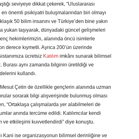
tığı seviyeye dikkat çekerek, “Uluslararası
 en önemli psikiyatri buluşmalarından biri olmayı
aklaşık 50 bilim insanını ve Türkiye’den bine yakın
daha yukarı taşıyarak, dünyadaki güncel gelişmeleri
enç hekimlerimizin, alanında öncü isimlerle
n derece kıymetli. Ayrıca 200’ün üzerinde
sistanımıza ücretsiz
Katılım
imkânı sunarak bilimsel
 Burası aynı zamanda bilginin üretildiği ve
delerini kullandı.
 Mesut Çetin de özellikle gençlerin alanında uzman
orular sorarak bilgi alışverişinde bulunmuş olması
ken, “Ortaklaşa çalışmalarda yer alabilmeleri de
lar anında tercüme edildi. Katılımcılar kendi
im ve etkileşimi kuvvetlendirdi” diye konuştu.
 Kani ise organizasyonun bilimsel derinliğine ve