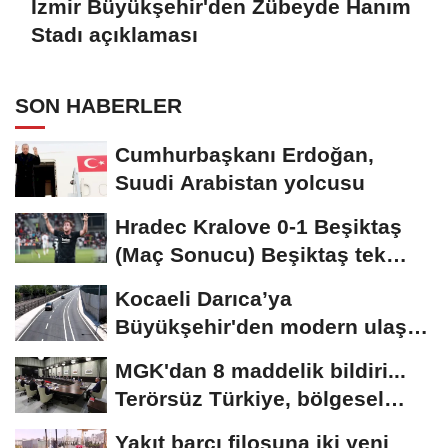
İzmir Büyükşehir'den Zübeyde Hanım
Stadı açıklaması
SON HABERLER
Cumhurbaşkanı Erdoğan,
Suudi Arabistan yolcusu
Hradec Kralove 0-1 Beşiktaş
(Maç Sonucu) Beşiktaş tek
golle avantajı...
Kocaeli Darıca’ya
Büyükşehir'den modern ulaşım
yatırımı
MGK'dan 8 maddelik bildiri...
Terörsüz Türkiye, bölgesel
güvenlik...
Yakıt barcı filosuna iki yeni