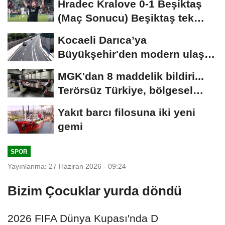
Hradec Kralove 0-1 Beşiktaş
(Maç Sonucu) Beşiktaş tek
golle avantajı...
Kocaeli Darıca’ya
Büyükşehir'den modern ulaşım
yatırımı
MGK'dan 8 maddelik bildiri...
Terörsüz Türkiye, bölgesel
güvenlik...
Yakıt barcı filosuna iki yeni
gemi
SPOR
Yayınlanma: 27 Haziran 2026 - 09:24
Bizim Çocuklar yurda döndü
2026 FIFA Dünya Kupası'nda D