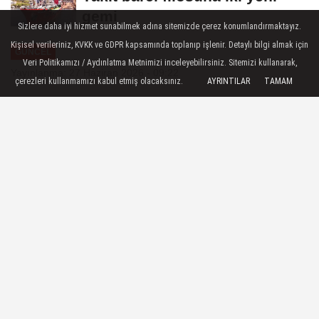
gemi
Sizlere daha iyi hizmet sunabilmek adına sitemizde çerez konumlandırmaktayız.
Kişisel verileriniz, KVKK ve GDPR kapsamında toplanıp işlenir. Detaylı bilgi almak için
GÜNCEL
Veri Politikamızı / Aydınlatma Metnimizi inceleyebilirsiniz. Sitemizi kullanarak,
Yayınlanma: 27 Haziran 2026 - 09:22
çerezleri kullanmamızı kabul etmiş olacaksınız.
AYRINTILAR
TAMAM
Uzunçayır Kavşağı'na İBB imzası
İstanbul Büyükşehir Belediyesi (İBB),
Anadolu Yakası'nın en yoğun ulaşım
noktalarından biri olan Uzunçayır
Kavşağı'nda gerçekleştirdiği yaya üst
geçidi ve çevre düzenleme çalışmalarını
tamamlayarak hizmete açtı.
27 Haziran 2026 - 09:22
GÜNCEL