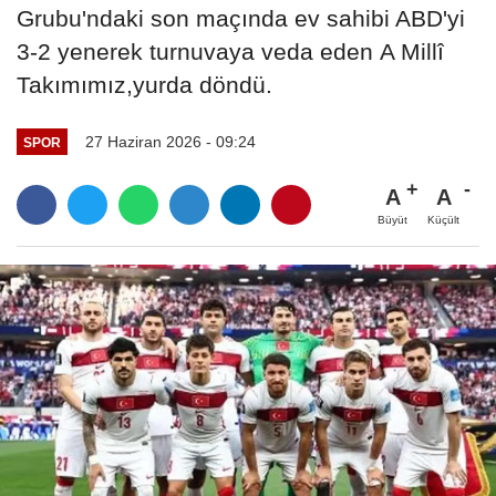
Grubu'ndaki son maçında ev sahibi ABD'yi
3-2 yenerek turnuvaya veda eden A Millî
Takımımız,yurda döndü.
27 Haziran 2026 - 09:24
SPOR
A
A
Büyüt
Küçült